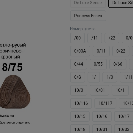
De Luxe Sense
De Luxe Si
Princess Essex
Номер цвета
/00
/11
/22
0/0
0/00А
0/11
0/22
0/44
0/55
0/66
0/G
1/
1/0
1/11
10/0
10/01
10/1
10/116
10/117
10/1
10/15
10/16
10/17
10/18
10/31
10/33