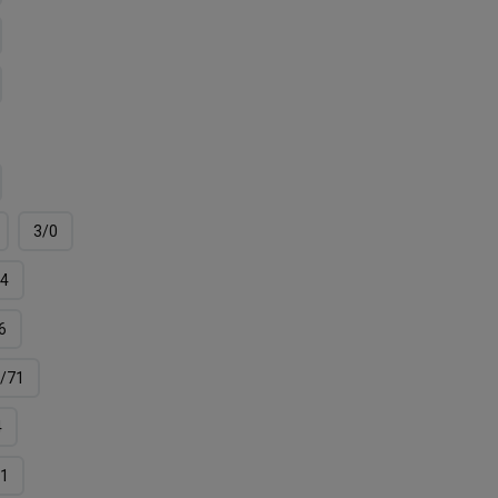
3/0
4
6
/71
4
11