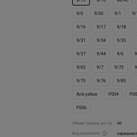
9/0
9/00
9/1
9/
9/16
9/17
9/18
9/31
9/34
9/35
9/37
9/44
9/6
9
9/65
9/7
9/73
9
9/75
9/76
9/85
Аnti yellow
Р004
Р0
Р006
Объем товара, мл./гр
60
Вид красителя
перманен