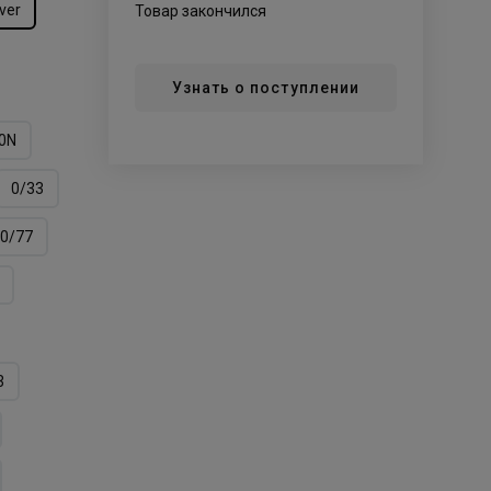
lver
Товар закончился
Узнать о поступлении
0N
0/33
0/77
3