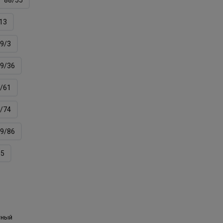
13
9/3
9/36
/61
/74
9/86
05
тный