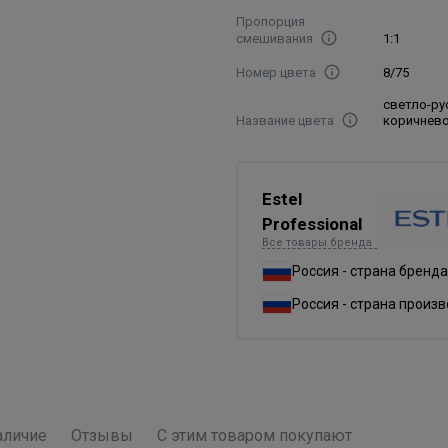
Пропорция
смешивания
1:1
Номер цвета
8/75
светло-ру
Название цвета
коричнев
Estel
Professional
Все товары бренда
Россия - страна бренда
Россия - страна произ
аличие
Отзывы
С этим товаром покупают