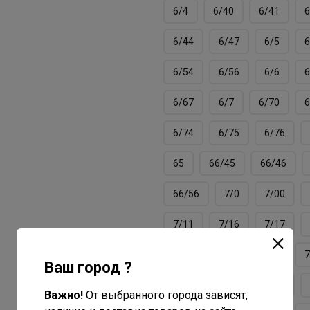
6/4
6/40
6/41
6
6/44
6/47
6/5
6
6/54
6/56
6/6
6
6/67
6/7
6/70
6
6/74
6/75
6/76
65
66/45
66/46
66/56
7/0
7/00
7/11
7/16
7/17
7/3
7/34
7/37
7
Ваш город ?
7/40
7/41
7/43
Важно!
От выбранного города зависят,