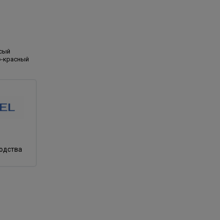
сый
о-красный
водства