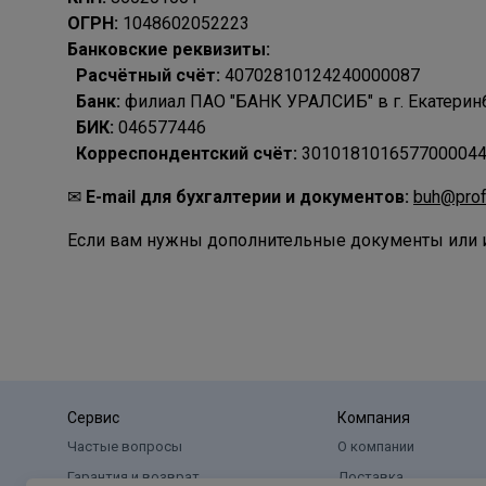
ОГРН:
1048602052223
Банковские реквизиты:
Расчётный счёт:
40702810124240000087
Банк:
филиал ПАО "БАНК УРАЛСИБ" в г. Екатерин
БИК:
046577446
Корреспондентский счёт:
301018101657700004
✉
E-mail для бухгалтерии и документов:
buh@pro
Если вам нужны дополнительные документы или и
Сервис
Компания
Частые вопросы
О компании
Гарантия и возврат
Доставка