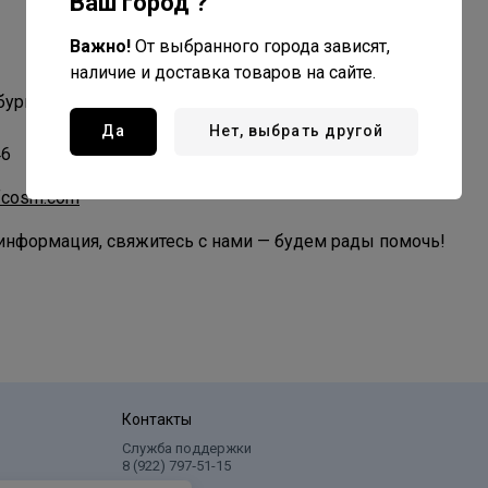
Ваш город ?
Важно!
От выбранного города зависят,
наличие и доставка товаров на сайте.
бург
Да
Нет, выбрать другой
46
fcosm.com
нформация, свяжитесь с нами — будем рады помочь!
Контакты
Служба поддержки
8 (922) 797‑51-15