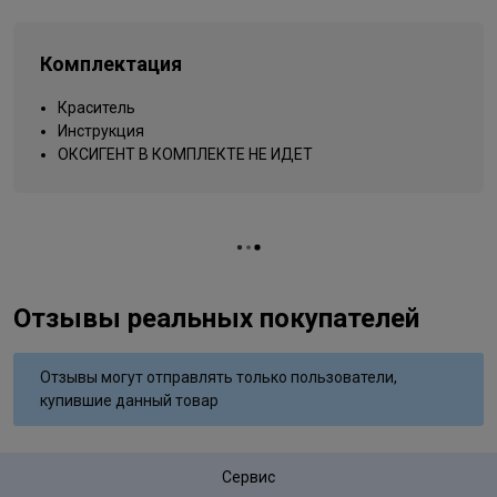
Типы волос
для всех типов
Sulfate;Resorcinol;Phenyl Trimethicone;Mica;Titanium
Dioxide;Methylparaben;Propylparaben;Ethylparaben;Phenoxyethanol
Упаковка товара
тюбик
Isomethyl Ionone;Butylphenyl
Комплектация
Вид деятельности
Methylpropional;Citronellol;Limonene;Linalool;Sodium Sulfate;m-
парикмахер
Aminophenol;N,N-Bis (2-Hydroxyethyl)-p-Phenylenediamine
Краситель
Sulfate;Sodium Hydrosulfate;Tetrasodium EDTA
Инструкция
ОКСИГЕНТ В КОМПЛЕКТЕ НЕ ИДЕТ
Отзывы реальных покупателей
Отзывы могут отправлять только пользователи,
купившие данный товар
Сервис