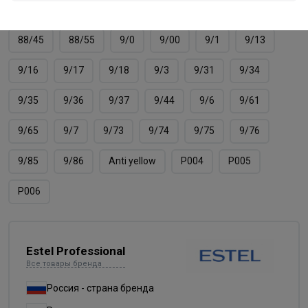
8/66
8/7
8/71
8/74
8/75
8/76
88/45
88/55
9/0
9/00
9/1
9/13
9/16
9/17
9/18
9/3
9/31
9/34
9/35
9/36
9/37
9/44
9/6
9/61
9/65
9/7
9/73
9/74
9/75
9/76
9/85
9/86
Аnti yellow
Р004
Р005
Р006
Estel Professional
Все товары бренда
Россия - страна бренда