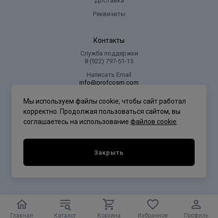
Доставка
Реквизиты
Контакты
Служба поддержки
8 (922) 797‑51-15
Написать Email
info@profcosm.com
Адрес регионального офиса
Мы используем файлы cookie, чтобы сайт работал
г. Сургут, ул. Иосифа Каролинского, дом 10, офис 5
корректно. Продолжая пользоваться сайтом, вы
соглашаетесь на использование
файлов cookie
.
Проф Косметика
Закрыть
Политика конфиденциальности
Главная
Каталог
Корзина
Избранное
Профиль