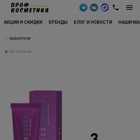
АКЦИИ И СКИДКИ
БРЕНДЫ
БЛОГ И НОВОСТИ
НАШИ МА
красители
нет отзывов