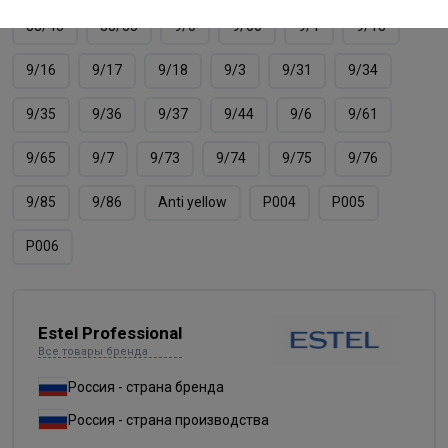
88/45
88/55
9/0
9/00
9/1
9/13
9/16
9/17
9/18
9/3
9/31
9/34
9/35
9/36
9/37
9/44
9/6
9/61
9/65
9/7
9/73
9/74
9/75
9/76
9/85
9/86
Аnti yellow
Р004
Р005
Р006
Estel Professional
Все товары бренда
Россия - страна бренда
Россия - страна производства