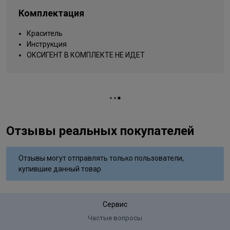
Dioxide;Methylparaben;Propylparaben;Ethylparaben;Phenoxyethanol
Упаковка товара
тюбик
Isomethyl Ionone;Butylphenyl
Комплектация
Вид деятельности
Methylpropional;Citronellol;Limonene;Linalool;Sodium Sulfate;m-
парикмахер
Aminophenol;N,N-Bis (2-Hydroxyethyl)-p-Phenylenediamine
Краситель
Sulfate;Sodium Hydrosulfate;Tetrasodium EDTA
Инструкция
ОКСИГЕНТ В КОМПЛЕКТЕ НЕ ИДЕТ
Отзывы реальных покупателей
Отзывы могут отправлять только пользователи,
купившие данный товар
Сервис
Частые вопросы