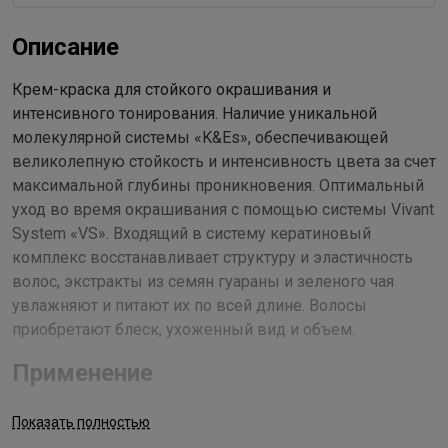
Описание
Крем-краска для стойкого окрашивания и
интенсивного тонирования. Наличие уникальной
молекулярной системы «K&Es», обеспечивающей
великолепную стойкость и интенсивность цвета за счет
максимальной глубины проникновения. Оптимальный
уход во время окрашивания с помощью системы Vivant
System «VS». Входящий в систему кератиновый
комплекс восстанавливает структуру и эластичность
волос, экстракты из семян гуараны и зеленого чая
увлажняют и питают их по всей длине. Волосы
приобретают блеск, ухоженный вид и объем.
Применение
Рекомендуемый расход крем-краски для волос средней
Показать полностью
густоты и длиной до 15 см - 60 г (туба). Все оттенки со степенью