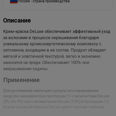
Россия - страна производства
Описание
Крем-краска DeLuxe обеспечивает эффективный уход
за волосами в процессе окрашивания благодаря
уникальному хромоэнергетическому комплексу с
хитозаном, входящим в ее состав. Продукт обладает
мягкой и эластичной текстурой, легко и экономно
наносится на пряди. Обеспечивает 100%-ное
закрашивание седины.
Применение
Для достижения наилучшего результата окрашивания
средство смешивается в пропорции 1:1 с оксигентами DeLuxe
(3%, 6%, 9%) или с активатором DeLuxe (1,5%) в пропорции 1:2.
Краски основной палитры DeLuxe дарят локонам глубокий,
интенсивный цвет, удивительный блеск и мягкость.