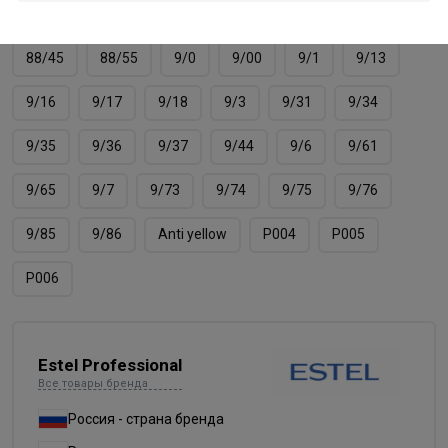
8/66
8/7
8/71
8/74
8/75
8/76
88/45
88/55
9/0
9/00
9/1
9/13
9/16
9/17
9/18
9/3
9/31
9/34
9/35
9/36
9/37
9/44
9/6
9/61
9/65
9/7
9/73
9/74
9/75
9/76
9/85
9/86
Аnti yellow
Р004
Р005
Р006
Estel Professional
Все товары бренда
Россия - страна бренда