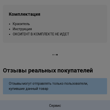
Типы волос
для всех типов
Упаковка товара
тюбик
Комплектация
темно-русый коричневый для
Название цвета
седины
Краситель
Инструкция
Вид деятельности
парикмахер
ОКСИГЕНТ В КОМПЛЕКТЕ НЕ ИДЕТ
Отзывы реальных покупателей
Отзывы могут отправлять только пользователи,
купившие данный товар
Сервис