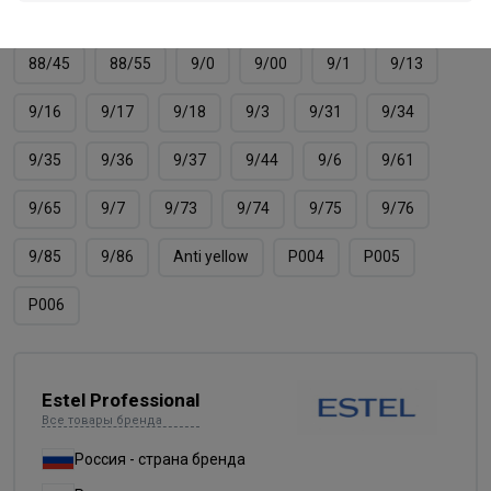
8/66
8/7
8/71
8/74
8/75
8/76
88/45
88/55
9/0
9/00
9/1
9/13
9/16
9/17
9/18
9/3
9/31
9/34
9/35
9/36
9/37
9/44
9/6
9/61
9/65
9/7
9/73
9/74
9/75
9/76
9/85
9/86
Аnti yellow
Р004
Р005
Р006
Estel Professional
Все товары бренда
Россия - страна бренда