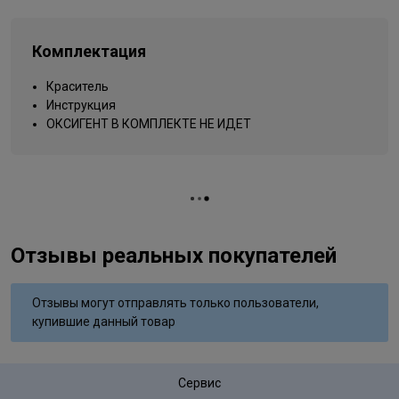
Типы волос
для всех типов
Sulfate;Resorcinol;Phenyl Trimethicone;Mica;Titanium
Dioxide;Methylparaben;Propylparaben;Ethylparaben;Phenoxyethanol
Упаковка товара
тюбик
Isomethyl Ionone;Butylphenyl
Комплектация
Вид деятельности
Methylpropional;Citronellol;Limonene;Linalool;Sodium Sulfate;m-
парикмахер
Aminophenol;N,N-Bis (2-Hydroxyethyl)-p-Phenylenediamine
Краситель
Sulfate;Sodium Hydrosulfate;Tetrasodium EDTA
Инструкция
ОКСИГЕНТ В КОМПЛЕКТЕ НЕ ИДЕТ
Отзывы реальных покупателей
Отзывы могут отправлять только пользователи,
купившие данный товар
Сервис