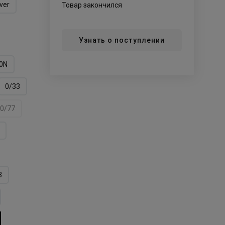
lver
Товар закончился
Узнать о поступлении
0N
0/33
0/77
3