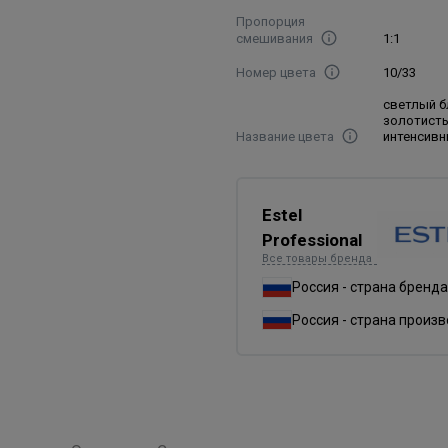
Пропорция
смешивания
1:1
Номер цвета
10/33
светлый 
золотист
Название цвета
интенсив
Estel
Professional
Все товары бренда
Россия - страна бренда
Россия - страна произ