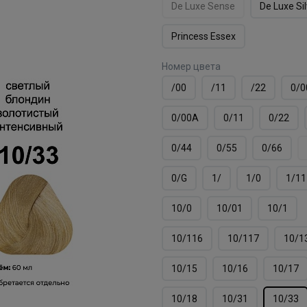
De Luxe Sense
De Luxe Si
Princess Essex
Номер цвета
/00
/11
/22
0/0
0/00А
0/11
0/22
0/44
0/55
0/66
0/G
1/
1/0
1/11
10/0
10/01
10/1
10/116
10/117
10/1
10/15
10/16
10/17
10/18
10/31
10/33