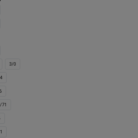
3/0
4
6
/71
4
11