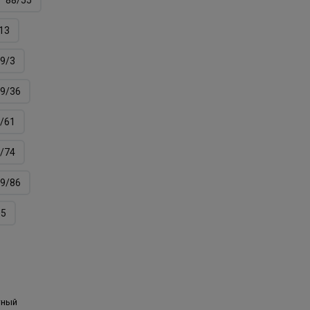
13
9/3
9/36
/61
/74
9/86
05
тный