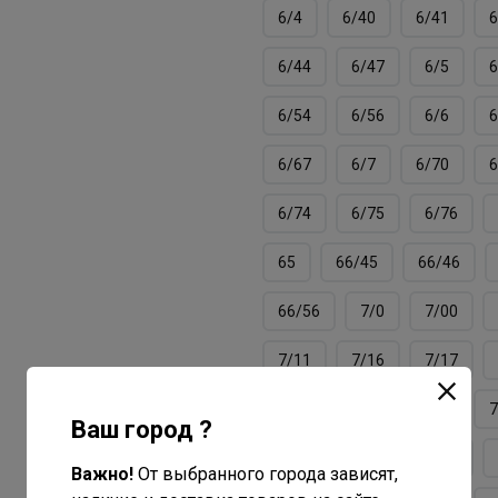
6/4
6/40
6/41
6
6/44
6/47
6/5
6
6/54
6/56
6/6
6
6/67
6/7
6/70
6
6/74
6/75
6/76
65
66/45
66/46
66/56
7/0
7/00
7/11
7/16
7/17
7/3
7/34
7/37
7
Ваш город ?
7/40
7/41
7/43
Важно!
От выбранного города зависят,