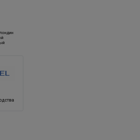
блондин
ый
ный
водства