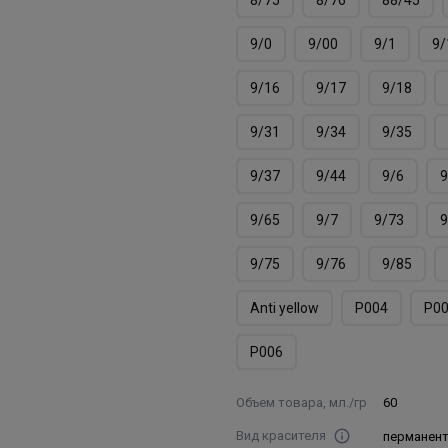
9/0
9/00
9/1
9/
9/16
9/17
9/18
9/31
9/34
9/35
9/37
9/44
9/6
9
9/65
9/7
9/73
9
9/75
9/76
9/85
Аnti yellow
Р004
Р0
Р006
Объем товара, мл./гр
60
Вид красителя
перманен