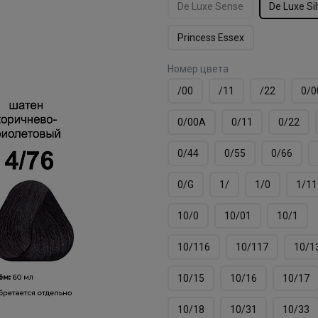
De Luxe Sense
De Luxe Si
Princess Essex
Номер цвета
/00
/11
/22
0/0
0/00А
0/11
0/22
0/44
0/55
0/66
0/G
1/
1/0
1/11
10/0
10/01
10/1
10/116
10/117
10/1
10/15
10/16
10/17
10/18
10/31
10/33