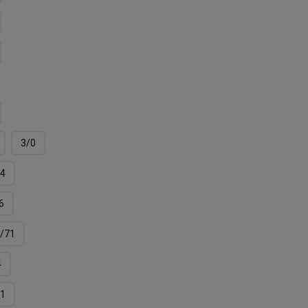
3/0
4
6
/71
4
11