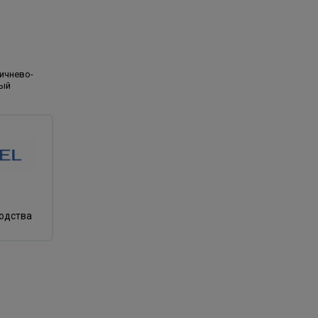
ичнево-
ый
водства