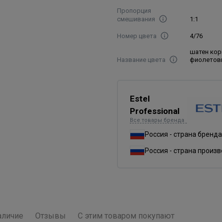
Пропорция
смешивания
1:1
Номер цвета
4/76
шатен кор
Название цвета
фиолетов
Estel
Professional
Все товары бренда
Россия - страна бренда
Россия - страна произ
аличие
Отзывы
С этим товаром покупают