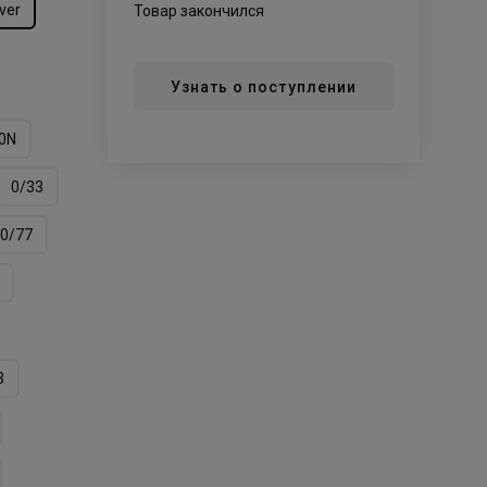
lver
Товар закончился
Узнать о поступлении
0N
0/33
0/77
3