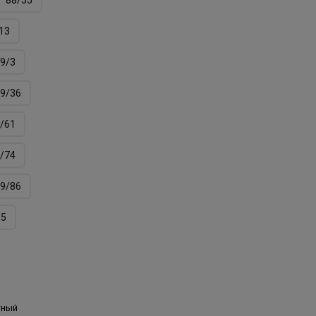
13
9/3
9/36
/61
/74
9/86
05
тный