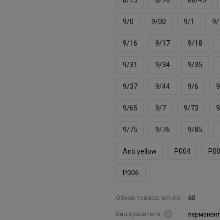
9/0
9/00
9/1
9/
9/16
9/17
9/18
9/31
9/34
9/35
9/37
9/44
9/6
9
9/65
9/7
9/73
9
9/75
9/76
9/85
Аnti yellow
Р004
Р0
Р006
Объем товара, мл./гр
60
Вид красителя
перманен