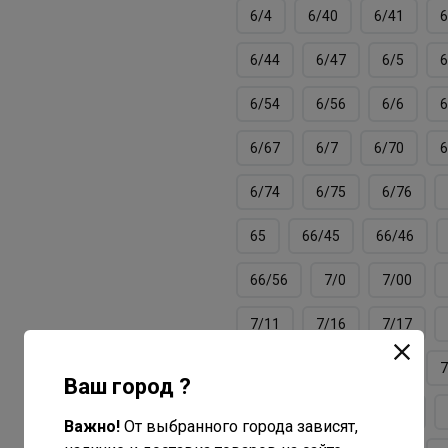
6/4
6/40
6/41
6
6/44
6/47
6/5
6
6/54
6/56
6/6
6
6/67
6/7
6/70
6
6/74
6/75
6/76
65
66/45
66/46
66/56
7/0
7/00
7/11
7/16
7/17
7/3
7/34
7/37
7
Ваш город ?
7/40
7/41
7/43
Важно!
От выбранного города зависят,