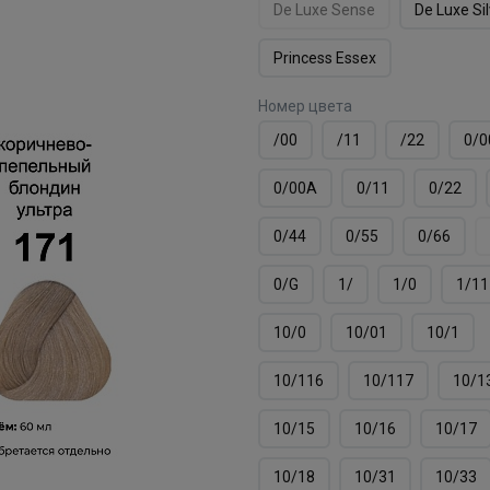
De Luxe Sense
De Luxe Si
Princess Essex
Номер цвета
/00
/11
/22
0/0
0/00А
0/11
0/22
0/44
0/55
0/66
0/G
1/
1/0
1/11
10/0
10/01
10/1
10/116
10/117
10/1
10/15
10/16
10/17
10/18
10/31
10/33