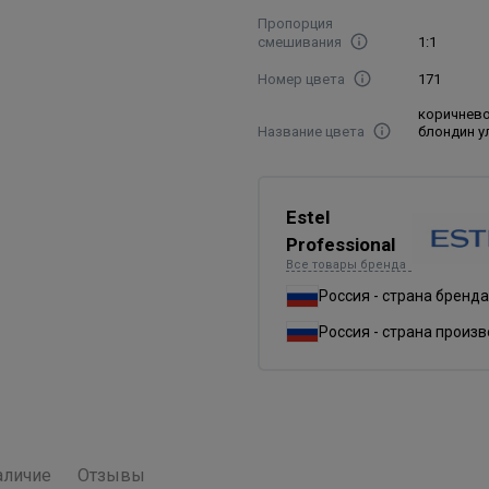
Пропорция
смешивания
1:1
Номер цвета
171
коричнев
Название цвета
блондин у
Estel
Professional
Все товары бренда
Россия - страна бренда
Россия - страна произ
аличие
Отзывы