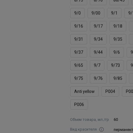
9/0
9/00
9/1
9/
9/16
9/17
9/18
9/31
9/34
9/35
9/37
9/44
9/6
9
9/65
9/7
9/73
9
9/75
9/76
9/85
Аnti yellow
Р004
Р0
Р006
Объем товара, мл./гр
60
Вид красителя
перманен