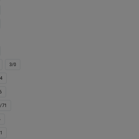
3/0
4
6
/71
4
11