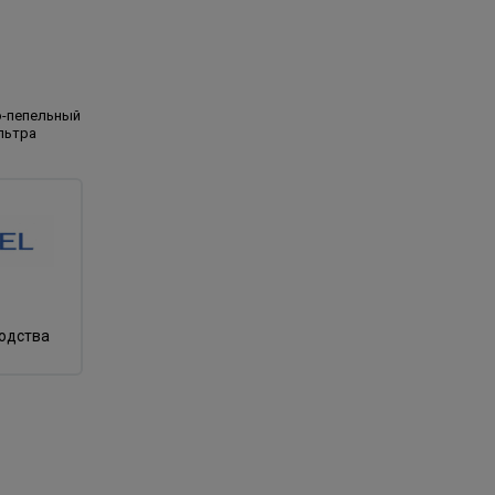
о-пепельный
льтра
водства