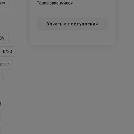
lver
Товар закончился
Узнать о поступлении
0N
0/33
0/77
3