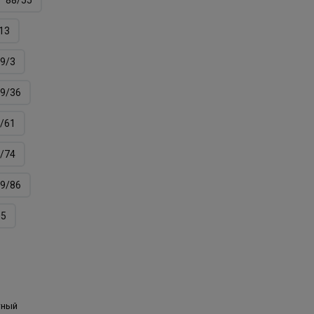
13
9/3
9/36
/61
/74
9/86
05
тный