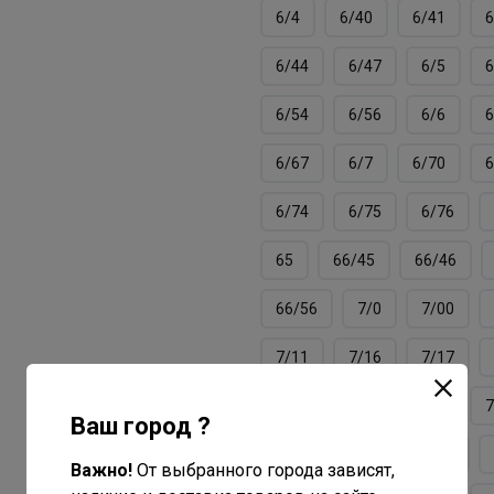
6/4
6/40
6/41
6
6/44
6/47
6/5
6
6/54
6/56
6/6
6
6/67
6/7
6/70
6
6/74
6/75
6/76
65
66/45
66/46
66/56
7/0
7/00
7/11
7/16
7/17
7/3
7/34
7/37
7
Ваш город ?
7/40
7/41
7/43
Важно!
От выбранного города зависят,