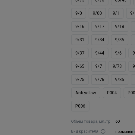
9/0
9/00
9/1
9/
9/16
9/17
9/18
9/31
9/34
9/35
9/37
9/44
9/6
9
9/65
9/7
9/73
9
9/75
9/76
9/85
Аnti yellow
Р004
Р0
Р006
Объем товара, мл./гр
60
Вид красителя
перманен