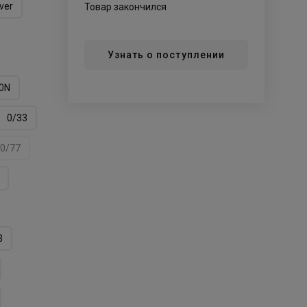
lver
Товар закончился
Узнать о поступлении
0N
0/33
0/77
3