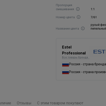
Пропорция
смешивания
1:1
Номер цвета
7/61
русый фи
Название цвета
пепельны
Estel
Professional
Все товары бренда
Россия - страна бренда
Россия - страна произ
аличие
Отзывы
С этим товаром покупают