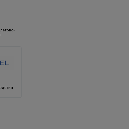
олетово-
й
водства