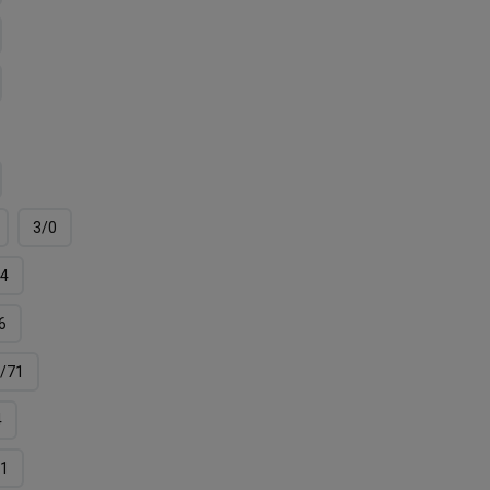
3/0
4
6
/71
4
11