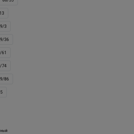
13
9/3
9/36
/61
/74
9/86
05
тный