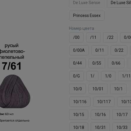
De Luxe Sense
De Luxe Si
Princess Essex
Номер цвета
/00
/11
/22
0/0
0/00А
0/11
0/22
0/44
0/55
0/66
0/G
1/
1/0
1/11
10/0
10/01
10/1
10/116
10/117
10/1
10/15
10/16
10/17
10/18
10/31
10/33