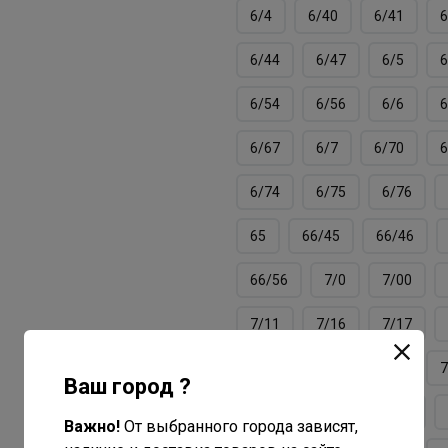
6/4
6/40
6/41
6
6/44
6/47
6/5
6
6/54
6/56
6/6
6
6/67
6/7
6/70
6
6/74
6/75
6/76
65
66/45
66/46
66/56
7/0
7/00
7/11
7/16
7/17
7/3
7/34
7/37
7
Ваш город ?
7/40
7/41
7/43
Важно!
От выбранного города зависят,