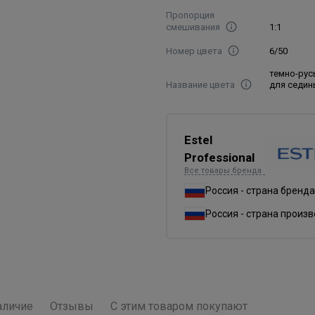
Пропорция
смешивания
1:1
Номер цвета
6/50
темно-рус
Название цвета
для седи
Estel
Professional
Все товары бренда
Россия - страна бренда
Россия - страна произ
аличие
Отзывы
С этим товаром покупают