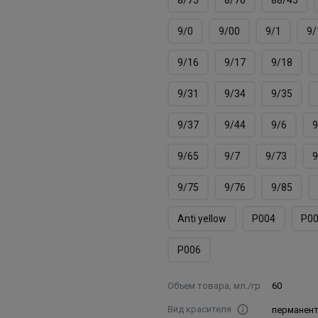
9/0
9/00
9/1
9/
9/16
9/17
9/18
9/31
9/34
9/35
9/37
9/44
9/6
9
9/65
9/7
9/73
9
9/75
9/76
9/85
Аnti yellow
Р004
Р0
Р006
Объем товара, мл./гр
60
Вид красителя
перманен