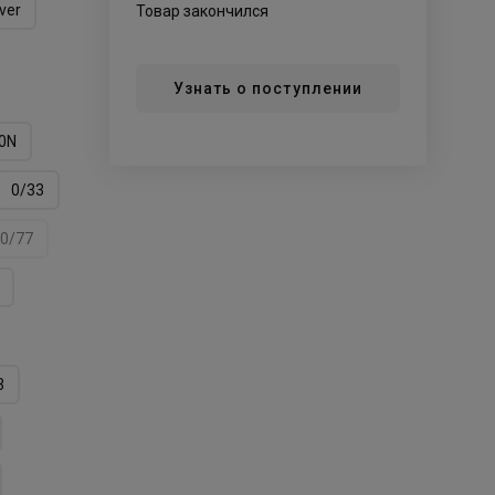
lver
Товар закончился
Узнать о поступлении
0N
0/33
0/77
3