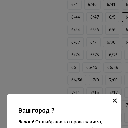
6/4
6/40
6/41
6
6/44
6/47
6/5
6
6/54
6/56
6/6
6
6/67
6/7
6/70
6
6/74
6/75
6/76
65
66/45
66/46
66/56
7/0
7/00
7/11
7/16
7/17
7/3
7/34
7/37
7
Ваш город ?
7/40
7/41
7/43
Важно!
От выбранного города зависят,