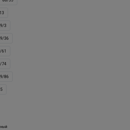
13
9/3
9/36
/61
/74
9/86
05
тный