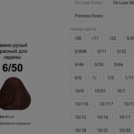
De Luxe Sense
De Luxe Si
Princess Essex
Номер цвета
/00
/11
/22
0/0
0/00А
0/11
0/22
0/44
0/55
0/66
0/G
1/
1/0
1/11
10/0
10/01
10/1
10/116
10/117
10/1
10/15
10/16
10/17
10/18
10/31
10/33