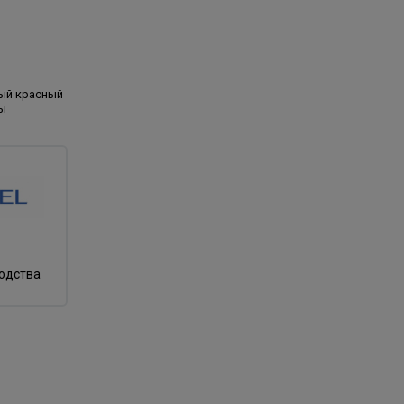
ый красный
ны
водства