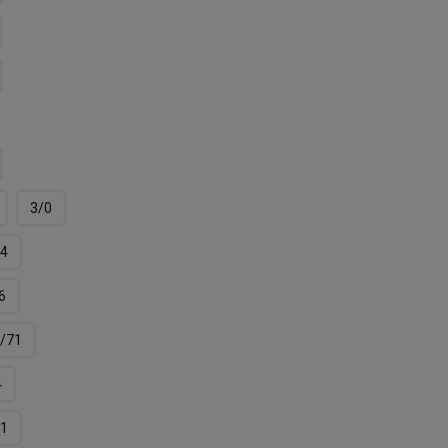
3/0
4
6
/71
4
11