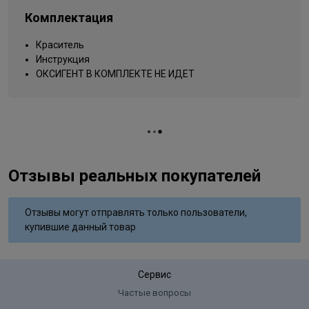
Dioxide;Methylparaben;Propylparaben;Ethylparaben;Phenoxyethanol
Упаковка товара
тюбик
Isomethyl Ionone;Butylphenyl
Комплектация
Вид деятельности
Methylpropional;Citronellol;Limonene;Linalool;Sodium Sulfate;m-
парикмахер
Aminophenol;N,N-Bis (2-Hydroxyethyl)-p-Phenylenediamine
Краситель
Sulfate;Sodium Hydrosulfate;Tetrasodium EDTA
Инструкция
ОКСИГЕНТ В КОМПЛЕКТЕ НЕ ИДЕТ
Отзывы реальных покупателей
Отзывы могут отправлять только пользователи,
купившие данный товар
Сервис
Частые вопросы