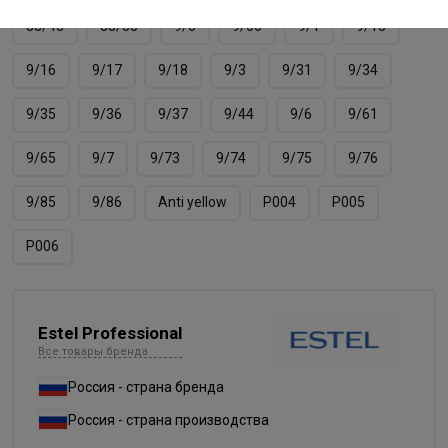
88/45
88/55
9/0
9/00
9/1
9/13
9/16
9/17
9/18
9/3
9/31
9/34
9/35
9/36
9/37
9/44
9/6
9/61
9/65
9/7
9/73
9/74
9/75
9/76
9/85
9/86
Аnti yellow
Р004
Р005
Р006
Estel Professional
Все товары бренда
Россия - страна бренда
Россия - страна производства