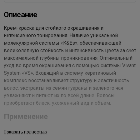
Описание
Крем-краска для стойкого окрашивания и
интенсивного тонирования. Наличие уникальной
молекулярной системы «K&Es», обеспечивающей
великолепную стойкость и интенсивность цвета за счет
максимальной глубины проникновения. Оптимальный
уход во время окрашивания с помощью системы Vivant
System «VS». Входящий в систему кератиновый
комплекс восстанавливает структуру и эластичность
волос, экстракты из семян гуараны и зеленого чая
увлажняют и питают их по всей длине. Волосы
приобретают блеск, ухоженный вид и объем.
Применение
Рекомендуемый расход крем-краски для волос средней
Показать полностью
густоты и длиной до 15 см - 60 г (туба). Все оттенки со степенью