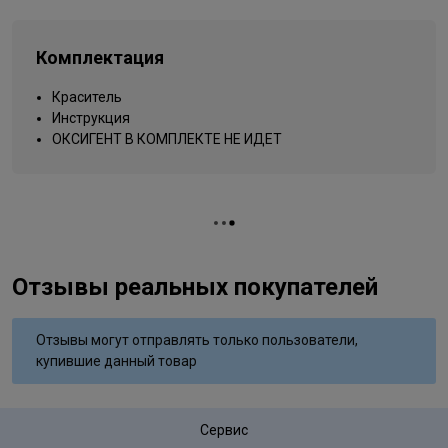
Типы волос
для всех типов
Sulfate;Resorcinol;Phenyl Trimethicone;Mica;Titanium
Dioxide;Methylparaben;Propylparaben;Ethylparaben;Phenoxyethanol
Упаковка товара
тюбик
Isomethyl Ionone;Butylphenyl
Комплектация
Вид деятельности
Methylpropional;Citronellol;Limonene;Linalool;Sodium Sulfate;m-
парикмахер
Aminophenol;N,N-Bis (2-Hydroxyethyl)-p-Phenylenediamine
Краситель
Sulfate;Sodium Hydrosulfate;Tetrasodium EDTA
Инструкция
ОКСИГЕНТ В КОМПЛЕКТЕ НЕ ИДЕТ
Отзывы реальных покупателей
Отзывы могут отправлять только пользователи,
купившие данный товар
Сервис