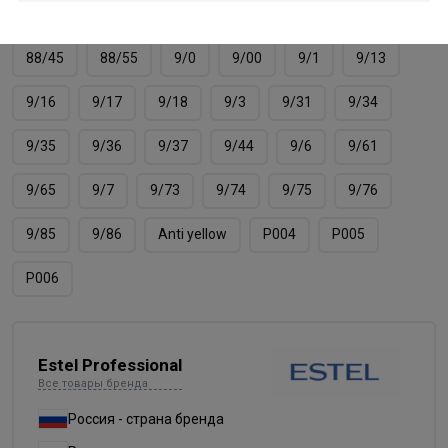
8/66
8/7
8/71
8/74
8/75
8/76
88/45
88/55
9/0
9/00
9/1
9/13
9/16
9/17
9/18
9/3
9/31
9/34
9/35
9/36
9/37
9/44
9/6
9/61
9/65
9/7
9/73
9/74
9/75
9/76
9/85
9/86
Аnti yellow
Р004
Р005
Р006
Estel Professional
Все товары бренда
Россия - страна бренда