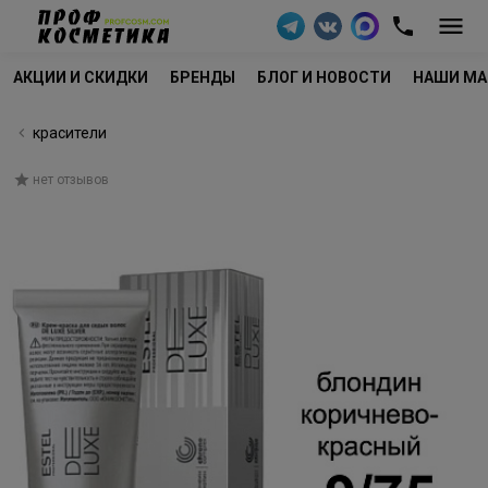
АКЦИИ И СКИДКИ
БРЕНДЫ
БЛОГ И НОВОСТИ
НАШИ МА
красители
нет отзывов