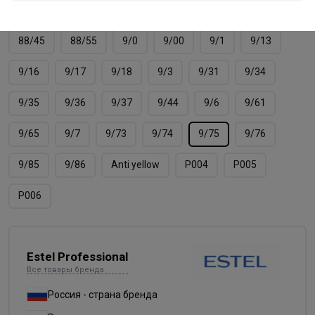
8/66
8/7
8/71
8/74
8/75
8/76
88/45
88/55
9/0
9/00
9/1
9/13
9/16
9/17
9/18
9/3
9/31
9/34
9/35
9/36
9/37
9/44
9/6
9/61
9/65
9/7
9/73
9/74
9/75
9/76
9/85
9/86
Аnti yellow
Р004
Р005
Р006
Estel Professional
Все товары бренда
Россия - страна бренда