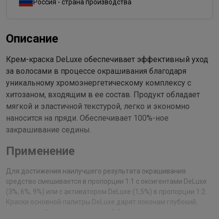
Россия - страна производства
Описание
Крем-краска DeLuxe обеспечивает эффективный уход
за волосами в процессе окрашивания благодаря
уникальному хромоэнергетическому комплексу с
хитозаном, входящим в ее состав. Продукт обладает
мягкой и эластичной текстурой, легко и экономно
наносится на пряди. Обеспечивает 100%-ное
закрашивание седины.
Применение
Для достижения наилучшего результата окрашивания
средство смешивается в пропорции 1:1 с оксигентами DeLuxe
(3%, 6%, 9%) или с активатором DeLuxe (1,5%) в пропорции 1:2.
Краски основной палитры DeLuxe дарят локонам глубокий,
интенсивный цвет, удивительный блеск и мягкость.