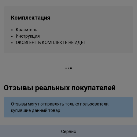
Типы волос
для всех типов
Упаковка товара
тюбик
Комплектация
Название цвета
темно-русый медно-коричневый
Краситель
Вид деятельности
парикмахер
Инструкция
ОКСИГЕНТ В КОМПЛЕКТЕ НЕ ИДЕТ
Отзывы реальных покупателей
Отзывы могут отправлять только пользователи,
купившие данный товар
Сервис