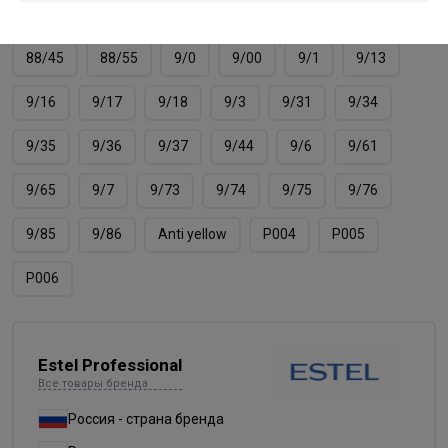
8/66
8/7
8/71
8/74
8/75
8/76
88/45
88/55
9/0
9/00
9/1
9/13
9/16
9/17
9/18
9/3
9/31
9/34
9/35
9/36
9/37
9/44
9/6
9/61
9/65
9/7
9/73
9/74
9/75
9/76
9/85
9/86
Аnti yellow
Р004
Р005
Р006
Estel Professional
Все товары бренда
Россия - страна бренда