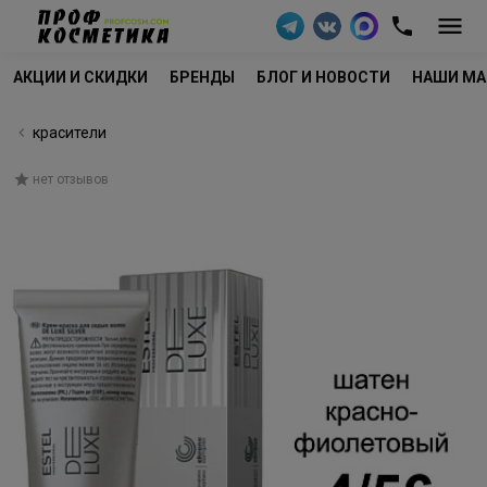
АКЦИИ И СКИДКИ
БРЕНДЫ
БЛОГ И НОВОСТИ
НАШИ МА
красители
нет отзывов