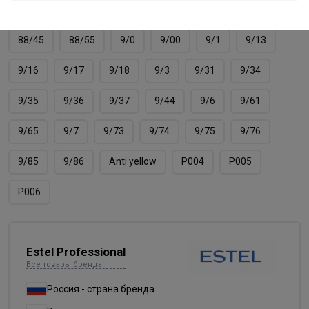
8/66
8/7
8/71
8/74
8/75
8/76
88/45
88/55
9/0
9/00
9/1
9/13
9/16
9/17
9/18
9/3
9/31
9/34
9/35
9/36
9/37
9/44
9/6
9/61
9/65
9/7
9/73
9/74
9/75
9/76
9/85
9/86
Аnti yellow
Р004
Р005
Р006
Estel Professional
Все товары бренда
Россия - страна бренда