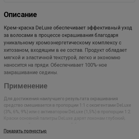
Описание
Крем-краска DeLuxe обеспечивает эффективный уход
за волосами в процессе окрашивания благодаря
уникальному хромоэнергетическому комплексу с
хитозаном, входящим в ее состав. Продукт обладает
мягкой и эластичной текстурой, легко и экономно
наносится на пряди. Обеспечивает 100%-ное
закрашивание седины.
Применение
Для достижения наилучшего результата окрашивания
средство смешивается в пропорции 1:1 с оксигентами DeLuxe
(3%, 6%, 9%) или с активатором DeLuxe (1,5%) в пропорции 1:2.
Краски основной палитры DeLuxe дарят локонам глубокий,
интенсивный цвет, удивительный блеск и мягкость.
Показать полностью
Состав