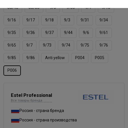
88/45
88/55
9/0
9/00
9/1
9/13
9/16
9/17
9/18
9/3
9/31
9/34
9/35
9/36
9/37
9/44
9/6
9/61
9/65
9/7
9/73
9/74
9/75
9/76
9/85
9/86
Аnti yellow
Р004
Р005
Р006
Estel Professional
Все товары бренда
Россия - страна бренда
Россия - страна производства