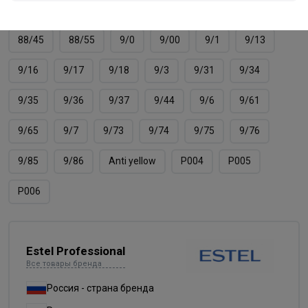
8/66
8/7
8/71
8/74
8/75
8/76
88/45
88/55
9/0
9/00
9/1
9/13
9/16
9/17
9/18
9/3
9/31
9/34
9/35
9/36
9/37
9/44
9/6
9/61
9/65
9/7
9/73
9/74
9/75
9/76
9/85
9/86
Аnti yellow
Р004
Р005
Р006
Estel Professional
Все товары бренда
Россия - страна бренда