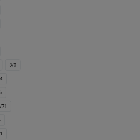
3/0
4
6
/71
4
11