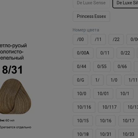
De Luxe Sense
De Luxe Si
Princess Essex
Номер цвета
/00
/11
/22
0/0
0/00А
0/11
0/22
0/44
0/55
0/66
0/G
1/
1/0
1/11
10/0
10/01
10/1
10/116
10/117
10/1
10/15
10/16
10/17
10/18
10/31
10/33