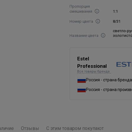
Пропорция
смешивания
1:1
Номер цвета
8/31
светло-ру
Название цвета
золотист
Estel
Professional
Все товары бренда
Россия - страна бренда
Россия - страна произ
аличие
Отзывы
С этим товаром покупают