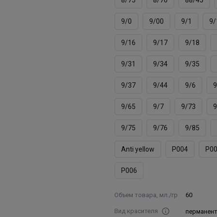
9/0
9/00
9/1
9/
9/16
9/17
9/18
9/31
9/34
9/35
9/37
9/44
9/6
9
9/65
9/7
9/73
9
9/75
9/76
9/85
Аnti yellow
Р004
Р0
Р006
Объем товара, мл./гр
60
Вид красителя
перманен