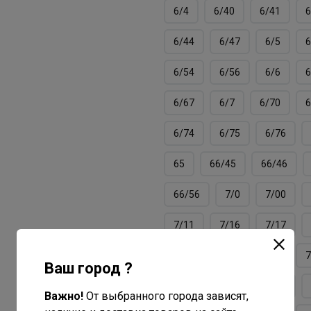
6/4
6/40
6/41
6
6/44
6/47
6/5
6
6/54
6/56
6/6
6
6/67
6/7
6/70
6
6/74
6/75
6/76
65
66/45
66/46
66/56
7/0
7/00
7/11
7/16
7/17
7/3
7/34
7/37
7
Ваш город ?
7/40
7/41
7/43
Важно!
От выбранного города зависят,