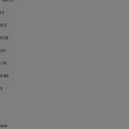
13
9/3
9/36
/61
/74
9/86
05
тный