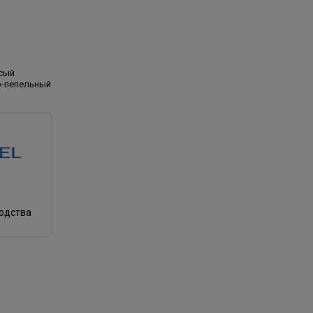
сый
о-пепельный
водства