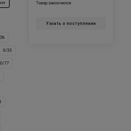
lver
Товар закончился
Узнать о поступлении
0N
0/33
0/77
3