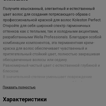
Получите изысканный, элегантный и естественный
цвет волос для создания потрясающего образа с
профессиональной краской для волос Koleston Perfect.
Откройте для себя широкий спектр гармоничных
оттенков как с теплыми, так и холодными акцентами,
разработанными Wella Professionals. Благодаря особой
комбинации компонентов, эта перманентная крем-
краска для волос обеспечивает чувственный и
притягательный стойкий цвет, полностью закрашивая
обесцвеченные волосы или седину.
Равномерный чистый цвет с естественной глубиной и
блеском.
В значительной степени уменьшает повреждение
волос, окрашивание за окрашиванием* (нейтрализует
Показать полностью
частицы металлов, что снижает образование
свободных радикалов, обеспечивая контроль за
Характеристики
формированием цвета).