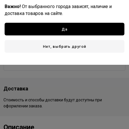
Важно!
От выбранного города зависят, наличие и
9/97
99/0
99/44
доставка товаров на сайте.
Да
Wella Professionals
Все товары бренда
Нет, выбрать другой
Германия - страна бренда
Германия - страна производства
Доставка
Стоимость и способы доставки будут доступны при
оформлении заказа.
Описание