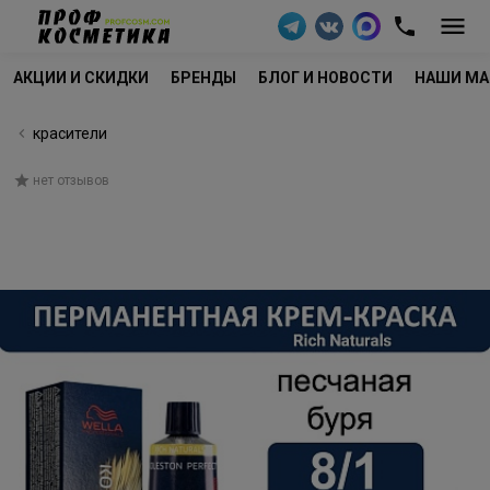
АКЦИИ И СКИДКИ
БРЕНДЫ
БЛОГ И НОВОСТИ
НАШИ МА
красители
нет отзывов