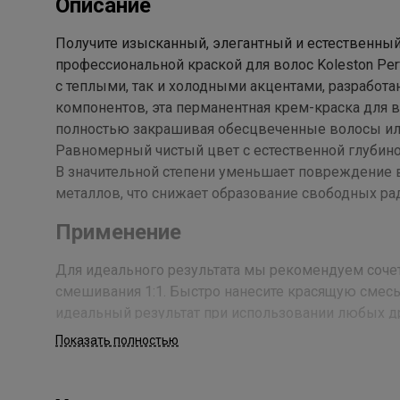
Описание
Получите изысканный, элегантный и естественный
профессиональной краской для волос Koleston Per
с теплыми, так и холодными акцентами, разработа
компонентов, эта перманентная крем-краска для в
полностью закрашивая обесцвеченные волосы ил
Равномерный чистый цвет с естественной глубино
В значительной степени уменьшает повреждение 
металлов, что снижает образование свободных ра
Применение
Для идеального результата мы рекомендуем сочетат
смешивания 1:1. Быстро нанесите красящую смесь
идеальный результат при использовании любых др
Показать полностью
Состав
Aqua/ Water/ Eau, Cetearyl Alcohol, Propylene Glycol,