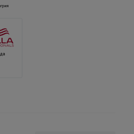
нгрия
нда