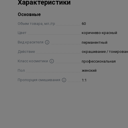
Характеристики
Ceteth-10 Phosphate, Steareth-200, Ammonium Sulfate,
Sulfate, Parfum/ Fragrance, CI 77891/ Titanium Dioxi
Основные
Methyl-5-Hydroxyethylaminophenol, m-Aminophenol
Объем товара, мл./гр
60
Цвет
коричнево-красный
Вид красителя
перманентный
Действие
окрашивание / тонирован
Класс косметики
профессиональная
Пол
женский
Пропорция смешивания
1:1