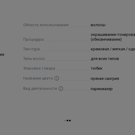
 Xanthan Gum, Sodium Hydroxide, Sodium Sulfite, Ascorbic Aci
de, Disodium EDTA, 2-Methoxymethyl-p-Phenylenediamine, Resorc
Область использования
волосы
окрашивание-тониров
Процедура
(обесвечивание)
Текстура
кремовая / мягкая / о
ие
Типы волос
для всех типов
Упаковка товара
тюбик
Название цвета
пряная сангрия
Вид деятельности
парикмахер