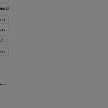
88/43
/03
/17
/7
/96
тный