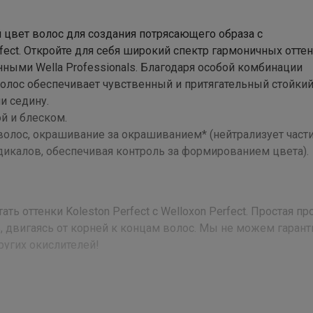
 цвет волос для создания потрясающего образа с
fect. Откройте для себя широкий спектр гармоничных отте
нными Wella Professionals. Благодаря особой комбинации
олос обеспечивает чувственный и притягательный стойкий
и седину.
й и блеском.
волос, окрашивание за окрашиванием* (нейтрализует част
дикалов, обеспечивая контроль за формированием цвета).
ь оттенки Koleston Perfect с Welloxon Perfect. Простая п
, двигаясь от корней к концам волос. Мы не можем гаран
угих окислителей!
 Ammonia, Dicetyl Phosphate, Trisodium Ethylenediamine Disuccin