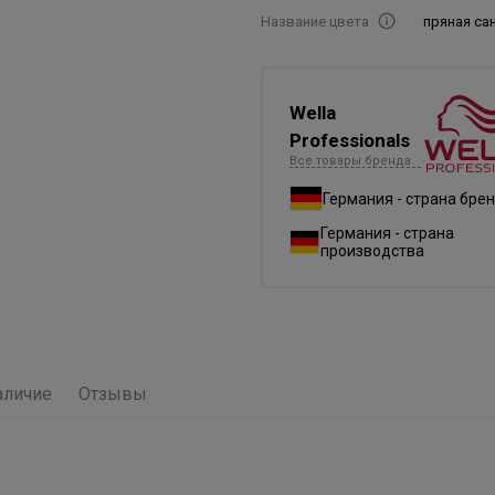
Название цвета
пряная са
Wella
Professionals
Все товары бренда
Германия - страна бре
Германия - страна
производства
аличие
Отзывы