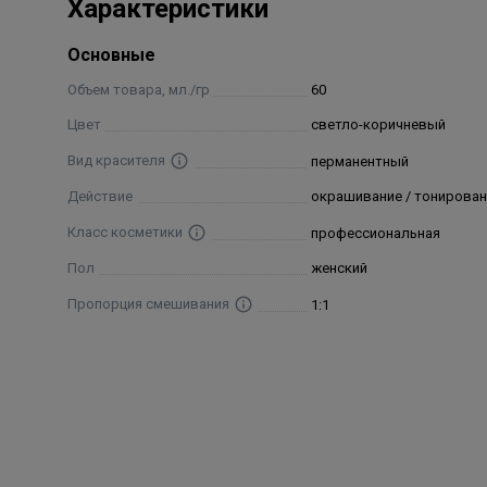
Характеристики
Ceteth-10 Phosphate, Steareth-200, Ammonium Sulfate,
Sulfate, Parfum/ Fragrance, CI 77891/ Titanium Dioxi
Основные
Methyl-5-Hydroxyethylaminophenol, m-Aminophenol
Объем товара, мл./гр
60
Цвет
светло-коричневый
Вид красителя
перманентный
Действие
окрашивание / тонирован
Класс косметики
профессиональная
Пол
женский
Пропорция смешивания
1:1