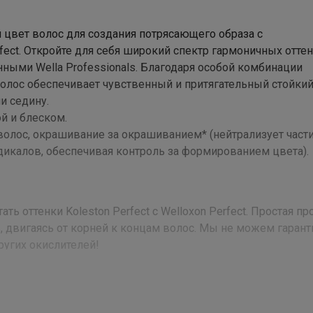
 цвет волос для создания потрясающего образа с
fect. Откройте для себя широкий спектр гармоничных отте
нными Wella Professionals. Благодаря особой комбинации
олос обеспечивает чувственный и притягательный стойкий
и седину.
й и блеском.
волос, окрашивание за окрашиванием* (нейтрализует част
дикалов, обеспечивая контроль за формированием цвета).
ь оттенки Koleston Perfect с Welloxon Perfect. Простая п
, двигаясь от корней к концам волос. Мы не можем гаран
угих окислителей!
 Ammonia, Dicetyl Phosphate, Trisodium Ethylenediamine Disuccin