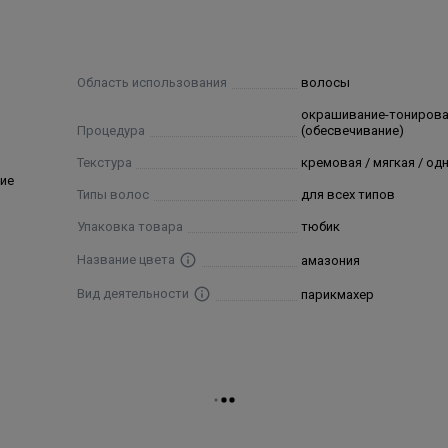
 Xanthan Gum, Sodium Hydroxide, Sodium Sulfite, Ascorbic Aci
de, Disodium EDTA, 2-Methoxymethyl-p-Phenylenediamine, Resorc
Область использования
волосы
окрашивание-тониров
Процедура
(обесвечивание)
Текстура
кремовая / мягкая / о
ие
Типы волос
для всех типов
Упаковка товара
тюбик
Название цвета
амазония
Вид деятельности
парикмахер