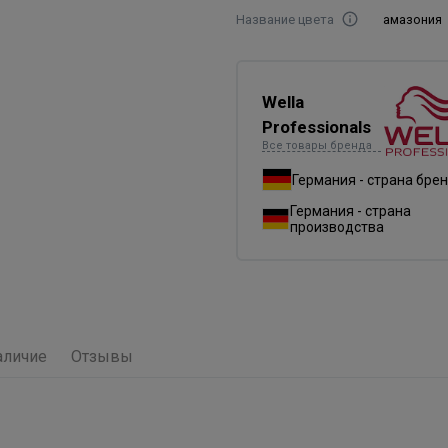
Название цвета
амазония
Wella
Professionals
Все товары бренда
Германия - страна бре
Германия - страна
производства
аличие
Отзывы