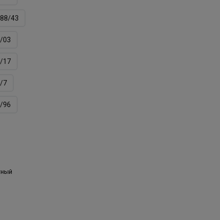
88/43
/03
/17
/7
/96
тный