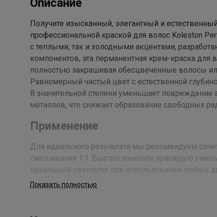
Описание
Получите изысканный, элегантный и естественный
профессиональной краской для волос Koleston Per
с теплыми, так и холодными акцентами, разработа
компонентов, эта перманентная крем-краска для в
полностью закрашивая обесцвеченные волосы ил
Равномерный чистый цвет с естественной глубино
В значительной степени уменьшает повреждение 
металлов, что снижает образование свободных ра
Применение
Для идеального результата мы рекомендуем сочетат
смешивания 1:1. Быстро нанесите красящую смесь
идеальный результат при использовании любых др
Показать полностью
Состав
Aqua/ Water/ Eau, Cetearyl Alcohol, Propylene Glycol,