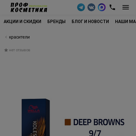
АКЦИИ И СКИДКИ
БРЕНДЫ
БЛОГ И НОВОСТИ
НАШИ МА
красители
нет отзывов