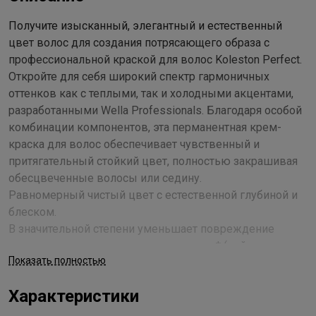
Получите изысканный, элегантный и естественный
цвет волос для создания потрясающего образа с
профессиональной краской для волос Koleston Perfect.
Откройте для себя широкий спектр гармоничных
оттенков как с теплыми, так и холодными акцентами,
разработанными Wella Professionals. Благодаря особой
комбинации компонентов, эта перманентная крем-
краска для волос обеспечивает чувственный и
притягательный стойкий цвет, полностью закрашивая
обесцвеченные волосы или седину.
Равномерный чистый цвет с естественной глубиной и
блеском.
В значительной степени уменьшает повреждение
волос, окрашивание за окрашиванием* (нейтрализует
Показать полностью
частицы металлов, что снижает образование
свободных радикалов, обеспечивая контроль за
Характеристики
формированием цвета).