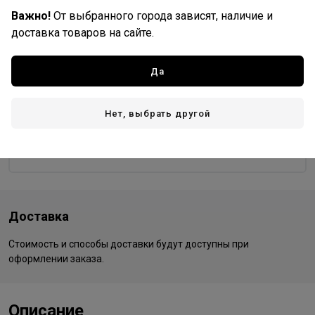
Важно!
От выбранного города зависят, наличие и
9/97
99/0
99/44
доставка товаров на сайте.
Да
Wella Professionals
Все товары бренда
Нет, выбрать другой
Германия - страна бренда
Германия - страна производства
Доставка
Стоимость и способы доставки будут доступны при
оформлении заказа.
Описание