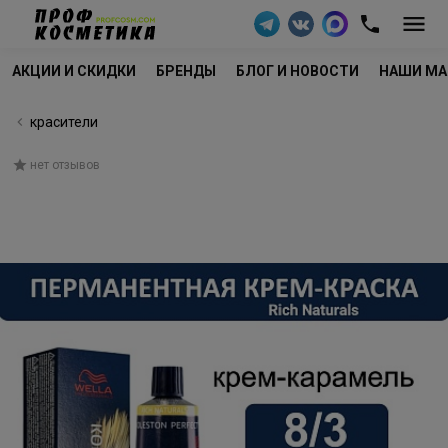
АКЦИИ И СКИДКИ
БРЕНДЫ
БЛОГ И НОВОСТИ
НАШИ МА
красители
нет отзывов