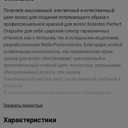
Получите изысканный, элегантный и естественный
цвет волос для создания потрясающего образа с
профессиональной краской для волос Koleston Perfect.
Откройте для себя широкий спектр гармоничных
оттенков как с теплыми, так и холодными акцентами,
разработанными Wella Professionals. Благодаря особой
комбинации компонентов, эта перманентная крем-
краска для волос обеспечивает чувственный и
притягательный стойкий цвет, полностью закрашивая
обесцвеченные волосы или седину.
Равномерный чистый цвет с естественной глубиной и
блеском.
В значительной степени уменьшает повреждение
волос, окрашивание за окрашиванием* (нейтрализует
Показать полностью
частицы металлов, что снижает образование
свободных радикалов, обеспечивая контроль за
Характеристики
формированием цвета).