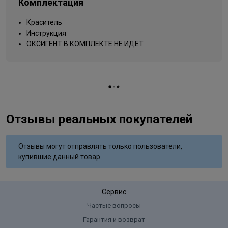
Комплектация
Упаковка товара
тюбик
очень светлый блондин
Краситель
Название цвета
жемчужный
Инструкция
Вид деятельности
ОКСИГЕНТ В КОМПЛЕКТЕ НЕ ИДЕТ
парикмахер
Отзывы реальных покупателей
Отзывы могут отправлять только пользователи,
купившие данный товар
Сервис
Частые вопросы
Гарантия и возврат