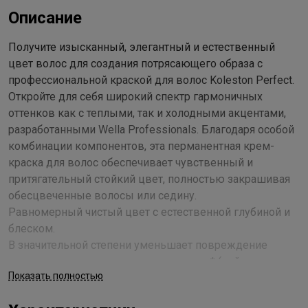
Описание
Получите изысканный, элегантный и естественный
цвет волос для создания потрясающего образа с
профессиональной краской для волос Koleston Perfect.
Откройте для себя широкий спектр гармоничных
оттенков как с теплыми, так и холодными акцентами,
разработанными Wella Professionals. Благодаря особой
комбинации компонентов, эта перманентная крем-
краска для волос обеспечивает чувственный и
притягательный стойкий цвет, полностью закрашивая
обесцвеченные волосы или седину.
Равномерный чистый цвет с естественной глубиной и
блеском.
В значительной степени уменьшает повреждение
волос, окрашивание за окрашиванием* (нейтрализует
Показать полностью
частицы металлов, что снижает образование
свободных радикалов, обеспечивая контроль за