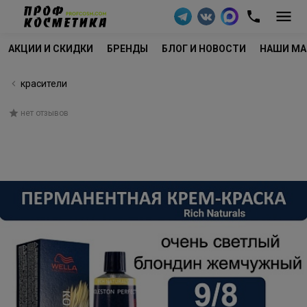
АКЦИИ И СКИДКИ
БРЕНДЫ
БЛОГ И НОВОСТИ
НАШИ МА
красители
нет отзывов