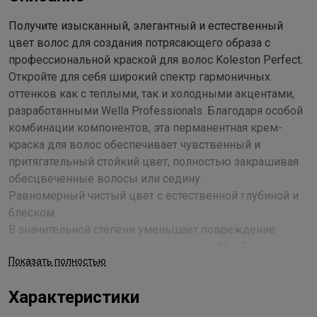
Получите изысканный, элегантный и естественный
цвет волос для создания потрясающего образа с
профессиональной краской для волос Koleston Perfect.
Откройте для себя широкий спектр гармоничных
оттенков как с теплыми, так и холодными акцентами,
разработанными Wella Professionals. Благодаря особой
комбинации компонентов, эта перманентная крем-
краска для волос обеспечивает чувственный и
притягательный стойкий цвет, полностью закрашивая
обесцвеченные волосы или седину.
Равномерный чистый цвет с естественной глубиной и
блеском.
В значительной степени уменьшает повреждение
волос, окрашивание за окрашиванием* (нейтрализует
Показать полностью
частицы металлов, что снижает образование
свободных радикалов, обеспечивая контроль за
Характеристики
формированием цвета).