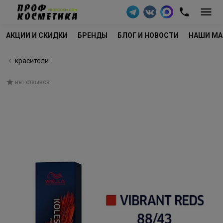
АКЦИИ И СКИДКИ
БРЕНДЫ
БЛОГ И НОВОСТИ
НАШИ МА
красители
нет отзывов