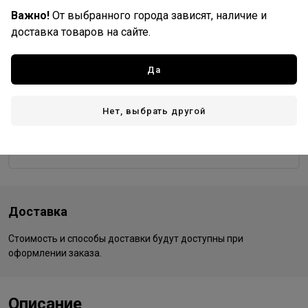
Важно!
От выбранного города зависят, наличие и
9/97
99/0
99/44
доставка товаров на сайте.
Да
Wella Professionals
Все товары бренда
Нет, выбрать другой
Германия - страна бренда
Германия - страна производства
Доставка
Стоимость и способы доставки будут доступны при
оформлении заказа.
Описание