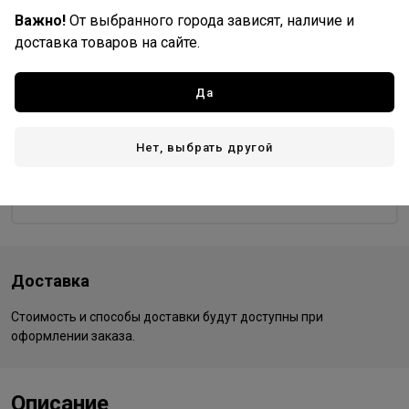
Важно!
От выбранного города зависят, наличие и
9/97
99/0
99/44
доставка товаров на сайте.
Да
Wella Professionals
Все товары бренда
Нет, выбрать другой
Германия - страна бренда
Германия - страна производства
Доставка
Стоимость и способы доставки будут доступны при
оформлении заказа.
Описание