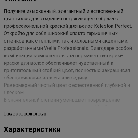
Получите изысканный, элегантный и естественный
цвет волос для создания потрясающего образа с
профессиональной краской для волос Koleston Perfect.
Откройте для себя широкий спектр гармоничных
оттенков как с теплыми, так и холодными акцентами,
разработанными Wella Professionals. Благодаря особой
комбинации компонентов, эта перманентная крем-
краска для волос обеспечивает чувственный и
притягательный стойкий цвет, полностью закрашивая
обесцвеченные волосы или седину.
Равномерный чистый цвет с естественной глубиной и
блеском.
В значительной степени уменьшает повреждение
волос, окрашивание за окрашиванием* (нейтрализует
Показать полностью
частицы металлов, что снижает образование
свободных радикалов, обеспечивая контроль за
Характеристики
формированием цвета).