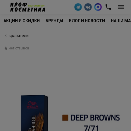
АКЦИИ И СКИДКИ
БРЕНДЫ
БЛОГ И НОВОСТИ
НАШИ МА
красители
нет отзывов