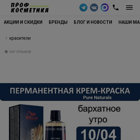
АКЦИИ И СКИДКИ
БРЕНДЫ
БЛОГ И НОВОСТИ
НАШИ МА
красители
нет отзывов