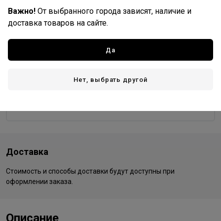
Важно!
От выбранного города зависят, наличие и
9/97
99/0
99/44
доставка товаров на сайте.
Да
Wella Professionals
Все товары бренда
Нет, выбрать другой
Германия - страна бренда
Германия - страна производства
Доставка
Стоимость и способы доставки будут доступны при
оформлении заказа.
Описание