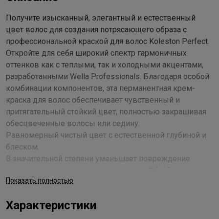
Получите изысканный, элегантный и естественный
цвет волос для создания потрясающего образа с
профессиональной краской для волос Koleston Perfect.
Откройте для себя широкий спектр гармоничных
оттенков как с теплыми, так и холодными акцентами,
разработанными Wella Professionals. Благодаря особой
комбинации компонентов, эта перманентная крем-
краска для волос обеспечивает чувственный и
притягательный стойкий цвет, полностью закрашивая
обесцвеченные волосы или седину.
Равномерный чистый цвет с естественной глубиной и
блеском.
В значительной степени уменьшает повреждение
волос, окрашивание за окрашиванием* (нейтрализует
Показать полностью
частицы металлов, что снижает образование
свободных радикалов, обеспечивая контроль за
Характеристики
формированием цвета).