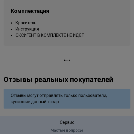
Типы волос
для всех типов
Комплектация
Упаковка товара
тюбик
очень светлый блонд
Краситель
Название цвета
натуральный интенсивный
Инструкция
Вид деятельности
ОКСИГЕНТ В КОМПЛЕКТЕ НЕ ИДЕТ
парикмахер
Отзывы реальных покупателей
Отзывы могут отправлять только пользователи,
купившие данный товар
Сервис
Частые вопросы