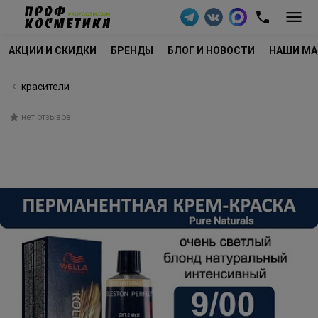
АКЦИИ И СКИДКИ
БРЕНДЫ
БЛОГ И НОВОСТИ
НАШИ МА
красители
нет отзывов