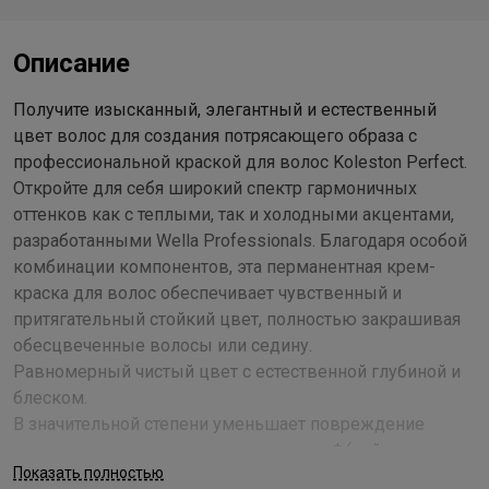
Описание
Получите изысканный, элегантный и естественный
цвет волос для создания потрясающего образа с
профессиональной краской для волос Koleston Perfect.
Откройте для себя широкий спектр гармоничных
оттенков как с теплыми, так и холодными акцентами,
разработанными Wella Professionals. Благодаря особой
комбинации компонентов, эта перманентная крем-
краска для волос обеспечивает чувственный и
притягательный стойкий цвет, полностью закрашивая
обесцвеченные волосы или седину.
Равномерный чистый цвет с естественной глубиной и
блеском.
В значительной степени уменьшает повреждение
волос, окрашивание за окрашиванием* (нейтрализует
Показать полностью
частицы металлов, что снижает образование