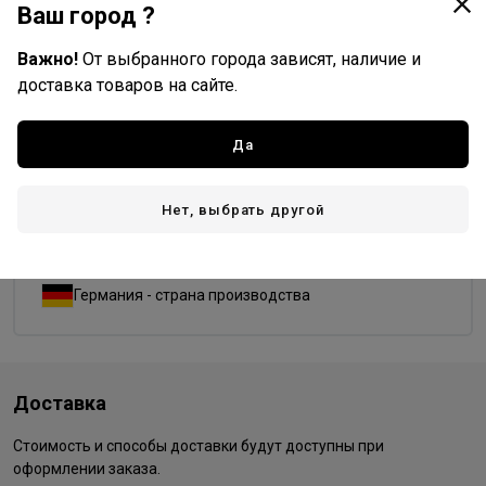
Ваш город ?
9/38
9/7
9/73
9/8
9/81
9/96
Важно!
От выбранного города зависят, наличие и
доставка товаров на сайте.
9/97
99/0
99/44
Да
Wella Professionals
Нет, выбрать другой
Все товары бренда
Германия - страна бренда
Германия - страна производства
Доставка
Стоимость и способы доставки будут доступны при
оформлении заказа.