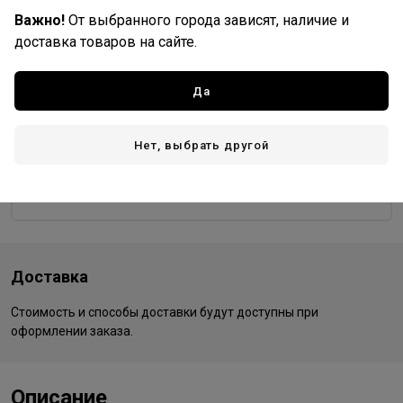
Важно!
От выбранного города зависят, наличие и
9/97
99/0
99/44
доставка товаров на сайте.
Да
Wella Professionals
Все товары бренда
Нет, выбрать другой
Германия - страна бренда
Германия - страна производства
Доставка
Стоимость и способы доставки будут доступны при
оформлении заказа.
Описание