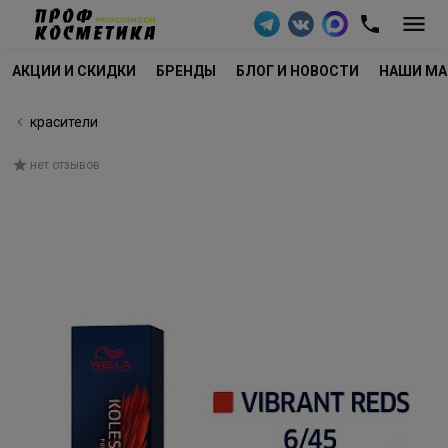
АКЦИИ И СКИДКИ
БРЕНДЫ
БЛОГ И НОВОСТИ
НАШИ МА
красители
нет отзывов