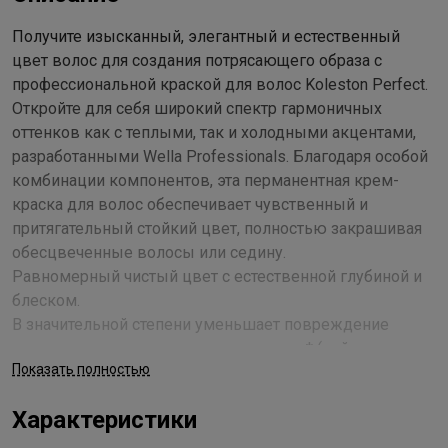
Получите изысканный, элегантный и естественный
цвет волос для создания потрясающего образа с
профессиональной краской для волос Koleston Perfect.
Откройте для себя широкий спектр гармоничных
оттенков как с теплыми, так и холодными акцентами,
разработанными Wella Professionals. Благодаря особой
комбинации компонентов, эта перманентная крем-
краска для волос обеспечивает чувственный и
притягательный стойкий цвет, полностью закрашивая
обесцвеченные волосы или седину.
Равномерный чистый цвет с естественной глубиной и
блеском.
В значительной степени уменьшает повреждение
волос, окрашивание за окрашиванием* (нейтрализует
Показать полностью
частицы металлов, что снижает образование
свободных радикалов, обеспечивая контроль за
Характеристики
формированием цвета).