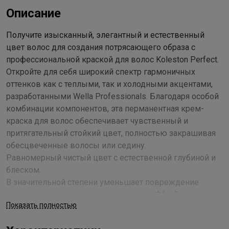
Описание
Получите изысканный, элегантный и естественный
цвет волос для создания потрясающего образа с
профессиональной краской для волос Koleston Perfect.
Откройте для себя широкий спектр гармоничных
оттенков как с теплыми, так и холодными акцентами,
разработанными Wella Professionals. Благодаря особой
комбинации компонентов, эта перманентная крем-
краска для волос обеспечивает чувственный и
притягательный стойкий цвет, полностью закрашивая
обесцвеченные волосы или седину.
Равномерный чистый цвет с естественной глубиной и
блеском.
В значительной степени уменьшает повреждение
волос, окрашивание за окрашиванием* (нейтрализует
Показать полностью
частицы металлов, что снижает образование
свободных радикалов, обеспечивая контроль за