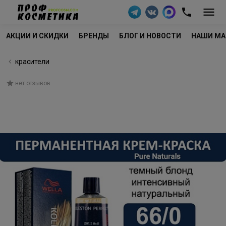
АКЦИИ И СКИДКИ
БРЕНДЫ
БЛОГ И НОВОСТИ
НАШИ МА
красители
нет отзывов