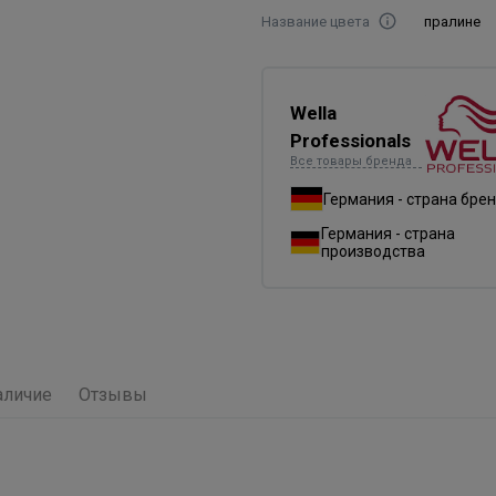
Название цвета
пралине
Wella
Professionals
Все товары бренда
Германия - страна бре
Германия - страна
производства
аличие
Отзывы