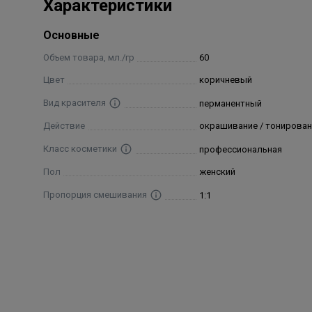
Характеристики
Ceteth-10 Phosphate, Steareth-200, Ammonium Sulfate,
Sulfate, Parfum/ Fragrance, CI 77891/ Titanium Dioxi
Основные
Methyl-5-Hydroxyethylaminophenol, m-Aminophenol
Объем товара, мл./гр
60
Цвет
коричневый
Вид красителя
перманентный
Действие
окрашивание / тонирован
Класс косметики
профессиональная
Пол
женский
Пропорция смешивания
1:1