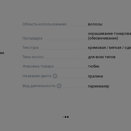
 Xanthan Gum, Sodium Hydroxide, Sodium Sulfite, Ascorbic Aci
de, Disodium EDTA, 2-Methoxymethyl-p-Phenylenediamine, Resorc
Область использования
волосы
окрашивание-тониров
Процедура
(обесвечивание)
Текстура
кремовая / мягкая / о
ие
Типы волос
для всех типов
Упаковка товара
тюбик
Название цвета
пралине
Вид деятельности
парикмахер