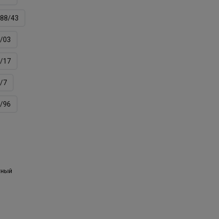
88/43
/03
/17
/7
/96
тный