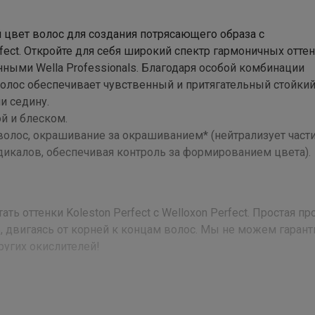
 цвет волос для создания потрясающего образа с
fect. Откройте для себя широкий спектр гармоничных отте
нными Wella Professionals. Благодаря особой комбинации
олос обеспечивает чувственный и притягательный стойкий
и седину.
й и блеском.
волос, окрашивание за окрашиванием* (нейтрализует част
дикалов, обеспечивая контроль за формированием цвета).
ь оттенки Koleston Perfect с Welloxon Perfect. Простая п
, двигаясь от корней к концам волос. Мы не можем гаран
угих окислителей!
 Ammonia, Dicetyl Phosphate, Trisodium Ethylenediamine Disuccin