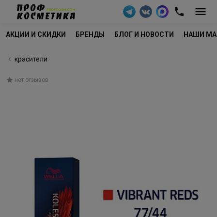
АКЦИИ И СКИДКИ
БРЕНДЫ
БЛОГ И НОВОСТИ
НАШИ МА
красители
нет отзывов