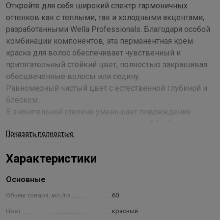
Откройте для себя широкий спектр гармоничных
оттенков как с теплыми, так и холодными акцентами,
разработанными Wella Professionals. Благодаря особой
комбинации компонентов, эта перманентная крем-
краска для волос обеспечивает чувственный и
притягательный стойкий цвет, полностью закрашивая
обесцвеченные волосы или седину.
Равномерный чистый цвет с естественной глубиной и
блеском.
В значительной степени уменьшает повреждение
волос, окрашивание за окрашиванием* (нейтрализует
Показать полностью
частицы металлов, что снижает образование
свободных радикалов, обеспечивая контроль за
Характеристики
формированием цвета).
Применение
Основные
Объем товара, мл./гр
60
Для идеального результата мы рекомендуем сочетать
оттенки Koleston Perfect с Welloxon Perfect. Простая пропорция
Цвет
красный