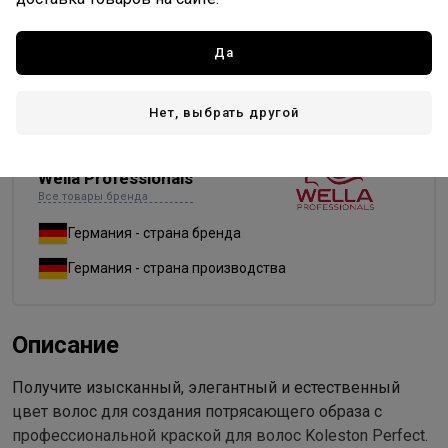
9/38
9/7
9/73
9/8
9/81
9/96
Да
9/97
99/0
99/44
Нет, выбрать другой
Wella Professionals
Все товары бренда
Германия - страна бренда
Германия - страна производства
Описание
Получите изысканный, элегантный и естественный
цвет волос для создания потрясающего образа с
профессиональной краской для волос Koleston Perfect.