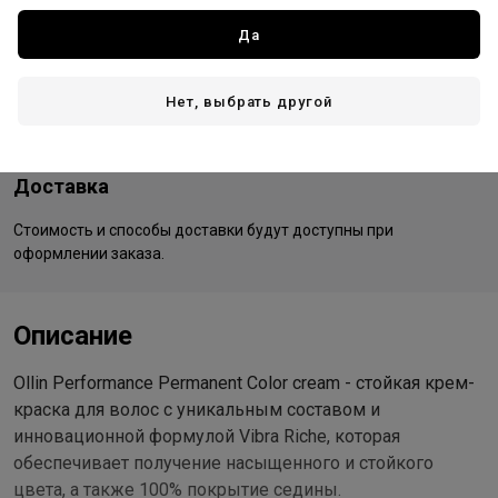
Все товары бренда
Да
Россия - страна бренда
Россия - страна производства
Нет, выбрать другой
Доставка
Стоимость и способы доставки будут доступны при
оформлении заказа.
Описание
Ollin Performance Permanent Color cream - стойкая крем-
краска для волос с уникальным составом и
инновационной формулой Vibra Riche, которая
обеспечивает получение насыщенного и стойкого
цвета, а также 100% покрытие седины.