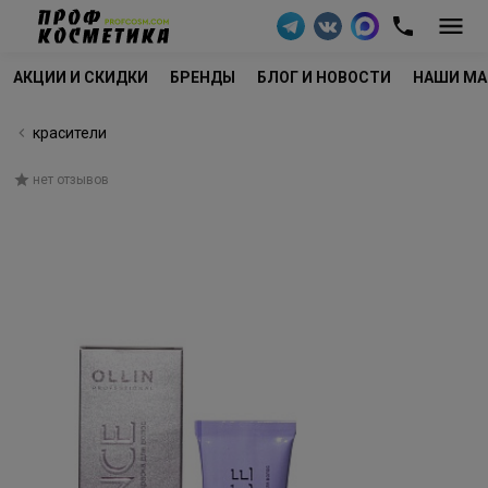
АКЦИИ И СКИДКИ
БРЕНДЫ
БЛОГ И НОВОСТИ
НАШИ МА
красители
нет отзывов