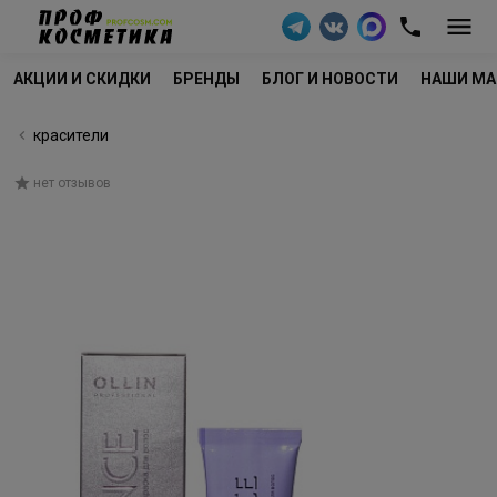
АКЦИИ И СКИДКИ
БРЕНДЫ
БЛОГ И НОВОСТИ
НАШИ МА
красители
нет отзывов