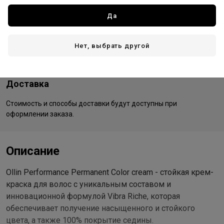
Все товары бренда
Да
Россия - страна бренда
Россия - страна производства
Нет, выбрать другой
Доставка
Стоимость и способы доставки будут доступны при
оформлении заказа.
Описание
Ollin Performance Permanent Color cream - стойкая крем-
краска для волос с уникальным составом и
инновационной формулой Vibra Riche, которая
обеспечивает получение насыщенного и стойкого
цвета, а также 100% покрытие седины.