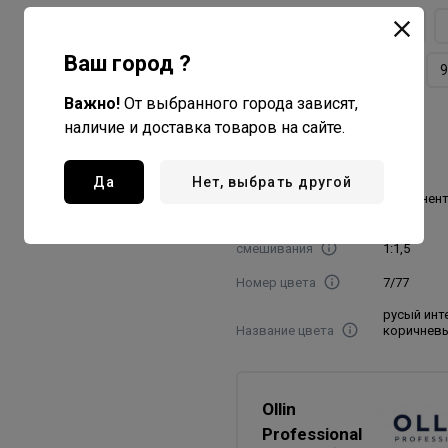
9/31
9/34
9/43
Ваш город ?
9/7
9/72
9/73
9
Важно!
От выбранного города зависят,
9/8
наличие и доставка товаров на сайте.
Объем товара, мл./гр
60
Да
Нет, выбрать другой
Вид красителя
перманен
Пропорция
смешивания
1:1,5
Номер цвета
7/77
русый инт
Название цвета
коричнев
Ollin
Professional