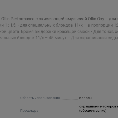
lin Performance с окисляющей эмульсией Ollin Oxy: - для 
и 1 : 1,5; - для специальных блондов 11/х – в пропорции 1:
кой цвета. Время выдержки красящей смеси - Для тонов 
ециальных блондов 11/х – 45 минут. - Для окрашивания сед
Stearate, Propylene Glycol, Ceteareth-30, Oleic Acid,
ernium 96, Hydrolyzed Protein Silk, Fragrance, D-Panthenol, 
cinalis Oil Extract, Chamomilla Recutita Oil Extract, Linden Flow
se Oil Extract, Rosa Oil Extract, Limonene, Benzyl Salicylate, Hexy
ne¬diamine, Toluene-2,5-Diamine Sulfate, P-Aminophenol, Resorc
-4-Nitrophenol, 2-Amino-4-Hydroxy¬ethyl¬aminoanisole Sulfate,
Область использования
волосы
oxyethyl-4,5-Diaminopyrazole Sulfate, 1-Naphthol, N-Phenyl-P-
окрашивание-тониров
ylenediamine Sulfate, Basic Orange 31, Basic Red 51, Disperse
Процедура
(обесвечивание)