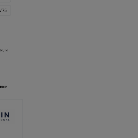
/75
тный
дный