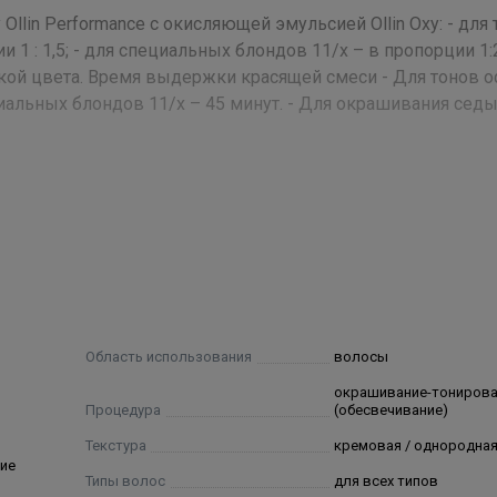
lin Performance с окисляющей эмульсией Ollin Oxy: - для 
и 1 : 1,5; - для специальных блондов 11/х – в пропорции 1:
кой цвета. Время выдержки красящей смеси - Для тонов 
ециальных блондов 11/х – 45 минут. - Для окрашивания сед
Stearate, Propylene Glycol, Ceteareth-30, Oleic Acid,
ernium 96, Hydrolyzed Protein Silk, Fragrance, D-Panthenol, 
cinalis Oil Extract, Chamomilla Recutita Oil Extract, Linden Flow
se Oil Extract, Rosa Oil Extract, Limonene, Benzyl Salicylate, Hexy
ne¬diamine, Toluene-2,5-Diamine Sulfate, P-Aminophenol, Resorc
-4-Nitrophenol, 2-Amino-4-Hydroxy¬ethyl¬aminoanisole Sulfate,
Область использования
волосы
oxyethyl-4,5-Diaminopyrazole Sulfate, 1-Naphthol, N-Phenyl-P-
окрашивание-тониров
ylenediamine Sulfate, Basic Orange 31, Basic Red 51, Disperse
Процедура
(обесвечивание)
Текстура
кремовая / однородна
ие
Типы волос
для всех типов