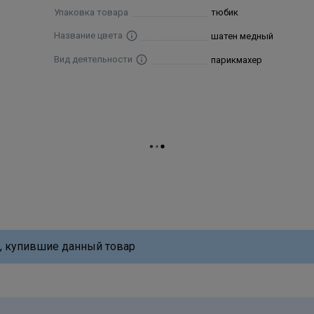
Упаковка товара
тюбик
Название цвета
шатен медный
Вид деятельности
парикмахер
, купившие данный товар