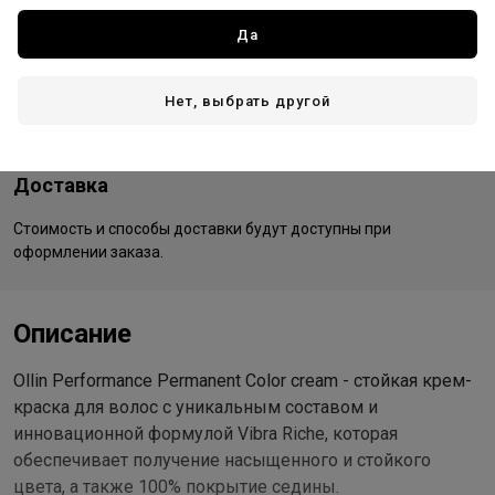
Все товары бренда
Да
Россия - страна бренда
Россия - страна производства
Нет, выбрать другой
Доставка
Стоимость и способы доставки будут доступны при
оформлении заказа.
Описание
Ollin Performance Permanent Color cream - стойкая крем-
краска для волос с уникальным составом и
инновационной формулой Vibra Riche, которая
обеспечивает получение насыщенного и стойкого
цвета, а также 100% покрытие седины.