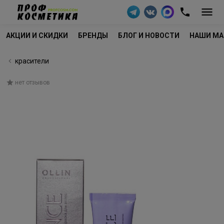
АКЦИИ И СКИДКИ
БРЕНДЫ
БЛОГ И НОВОСТИ
НАШИ МА
красители
нет отзывов