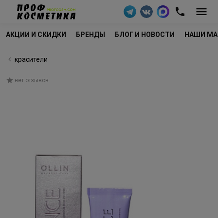
АКЦИИ И СКИДКИ
БРЕНДЫ
БЛОГ И НОВОСТИ
НАШИ МА
красители
нет отзывов