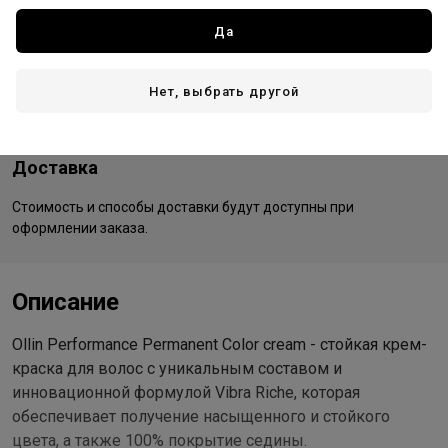
Все товары бренда
Да
Россия - страна бренда
Россия - страна производства
Нет, выбрать другой
Доставка
Стоимость и способы доставки будут доступны при
оформлении заказа.
Описание
Ollin Performance Permanent Color cream - стойкая крем-
краска для волос с уникальным составом и
инновационной формулой Vibra Riche, которая
обеспечивает получение насыщенного и стойкого
цвета, а также 100% покрытие седины.