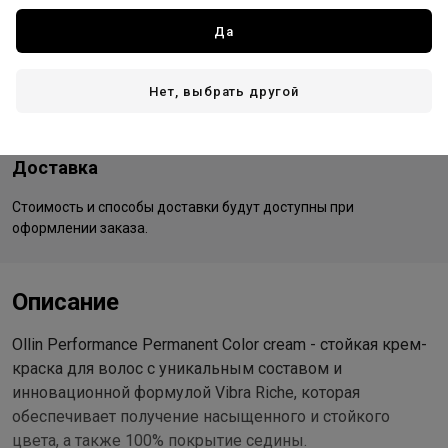
Все товары бренда
Да
Россия - страна бренда
Россия - страна производства
Нет, выбрать другой
Доставка
Стоимость и способы доставки будут доступны при
оформлении заказа.
Описание
Ollin Performance Permanent Color cream - стойкая крем-
краска для волос с уникальным составом и
инновационной формулой Vibra Riche, которая
обеспечивает получение насыщенного и стойкого
цвета, а также 100% покрытие седины.