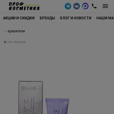
АКЦИИ И СКИДКИ
БРЕНДЫ
БЛОГ И НОВОСТИ
НАШИ МА
красители
нет отзывов