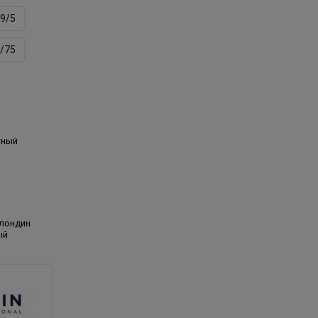
9/5
/75
тный
блондин
ый