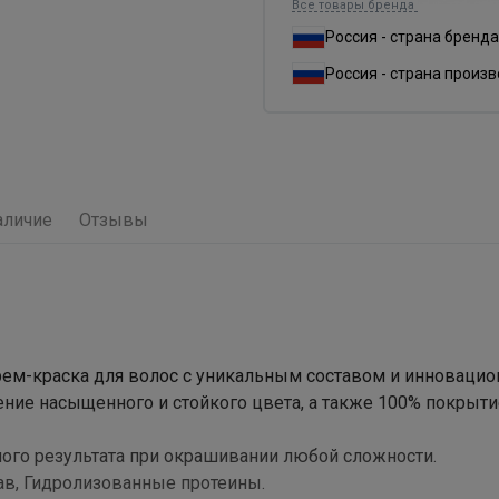
Все товары бренда
Россия - страна бренда
Россия - страна произ
аличие
Отзывы
я крем-краска для волос с уникальным составом и инноваци
чение насыщенного и стойкого цвета, а также 100% покрыти
ого результата при окрашивании любой сложности.
ав, Гидролизованные протеины.