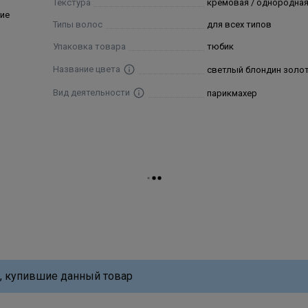
Текстура
кремовая / однородна
ие
Типы волос
для всех типов
Упаковка товара
тюбик
Название цвета
светлый блондин золо
Вид деятельности
парикмахер
, купившие данный товар