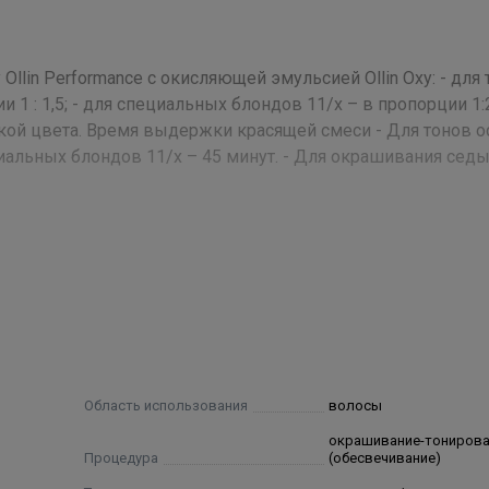
lin Performance с окисляющей эмульсией Ollin Oxy: - для 
и 1 : 1,5; - для специальных блондов 11/х – в пропорции 1:
кой цвета. Время выдержки красящей смеси - Для тонов 
ециальных блондов 11/х – 45 минут. - Для окрашивания сед
Stearate, Propylene Glycol, Ceteareth-30, Oleic Acid,
ernium 96, Hydrolyzed Protein Silk, Fragrance, D-Panthenol, 
cinalis Oil Extract, Chamomilla Recutita Oil Extract, Linden Flow
se Oil Extract, Rosa Oil Extract, Limonene, Benzyl Salicylate, Hexy
ne¬diamine, Toluene-2,5-Diamine Sulfate, P-Aminophenol, Resorc
-4-Nitrophenol, 2-Amino-4-Hydroxy¬ethyl¬aminoanisole Sulfate,
Область использования
волосы
oxyethyl-4,5-Diaminopyrazole Sulfate, 1-Naphthol, N-Phenyl-P-
окрашивание-тониров
ylenediamine Sulfate, Basic Orange 31, Basic Red 51, Disperse
Процедура
(обесвечивание)