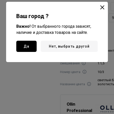
9/31
9/34
9/43
Ваш город ?
9/7
9/72
9/73
9
Важно!
От выбранного города зависят,
9/8
наличие и доставка товаров на сайте.
Объем товара, мл./гр
60
Да
Нет, выбрать другой
Вид красителя
перманен
Пропорция
смешивания
1:1,5
Номер цвета
10/3
светлый 
Название цвета
золотист
Ollin
Professional