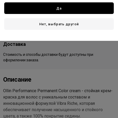
Все товары бренда
Да
Россия - страна бренда
Россия - страна производства
Нет, выбрать другой
Доставка
Стоимость и способы доставки будут доступны при
оформлении заказа.
Описание
Ollin Performance Permanent Color cream - стойкая крем-
краска для волос с уникальным составом и
инновационной формулой Vibra Riche, которая
обеспечивает получение насыщенного и стойкого
цвета, а также 100% покрытие седины.