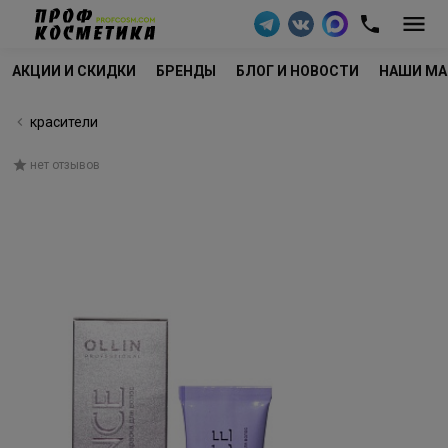
АКЦИИ И СКИДКИ
БРЕНДЫ
БЛОГ И НОВОСТИ
НАШИ МА
красители
нет отзывов