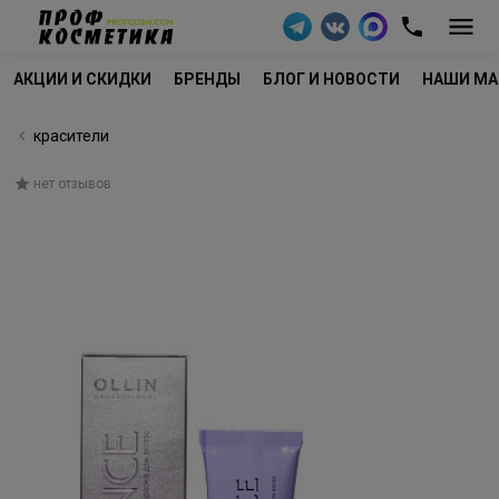
АКЦИИ И СКИДКИ
БРЕНДЫ
БЛОГ И НОВОСТИ
НАШИ МА
красители
нет отзывов