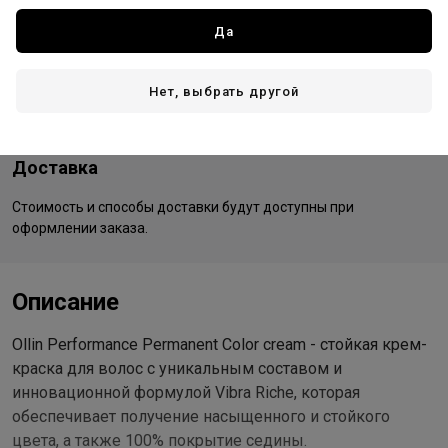
Все товары бренда
Да
Россия - страна бренда
Россия - страна производства
Нет, выбрать другой
Доставка
Стоимость и способы доставки будут доступны при
оформлении заказа.
Описание
Ollin Performance Permanent Color cream - стойкая крем-
краска для волос с уникальным составом и
инновационной формулой Vibra Riche, которая
обеспечивает получение насыщенного и стойкого
цвета, а также 100% покрытие седины.