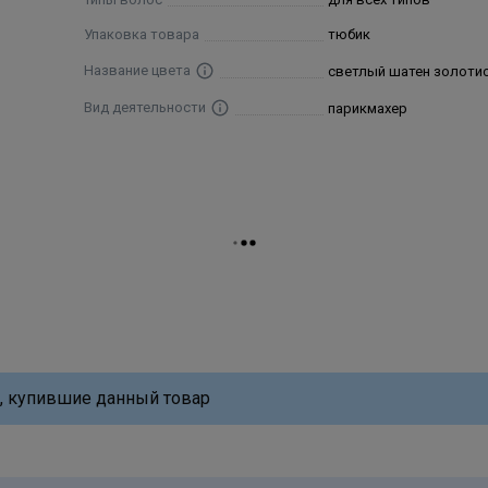
Упаковка товара
тюбик
Название цвета
светлый шатен золоти
Вид деятельности
парикмахер
, купившие данный товар