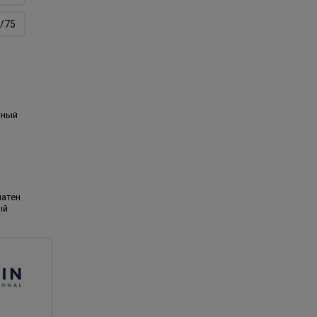
/75
тный
шатен
ый