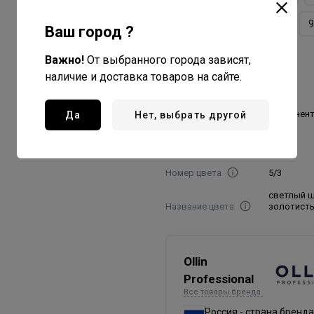
9/7
9/72
9/73
9
Ваш город ?
9/8
Важно!
От выбранного города зависят,
наличие и доставка товаров на сайте.
Объем товара, мл./гр
60
Вид красителя
перманен
Да
Нет, выбрать другой
Пропорция
смешивания
1:1,5
Номер цвета
5/3
светлый 
Название цвета
золотист
Ollin
Professional
Все товары бренда
Россия - страна бренда