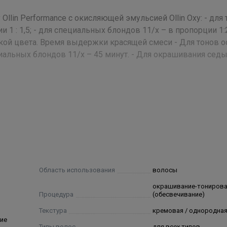
lin Performance с окисляющей эмульсией Ollin Oxy: - для 
и 1 : 1,5; - для специальных блондов 11/х – в пропорции 1:
кой цвета. Время выдержки красящей смеси - Для тонов 
ециальных блондов 11/х – 45 минут. - Для окрашивания сед
Stearate, Propylene Glycol, Ceteareth-30, Oleic Acid,
ernium 96, Hydrolyzed Protein Silk, Fragrance, D-Panthenol, 
cinalis Oil Extract, Chamomilla Recutita Oil Extract, Linden Flow
se Oil Extract, Rosa Oil Extract, Limonene, Benzyl Salicylate, Hexy
ne¬diamine, Toluene-2,5-Diamine Sulfate, P-Aminophenol, Resorc
-4-Nitrophenol, 2-Amino-4-Hydroxy¬ethyl¬aminoanisole Sulfate,
Область использования
волосы
oxyethyl-4,5-Diaminopyrazole Sulfate, 1-Naphthol, N-Phenyl-P-
окрашивание-тониров
ylenediamine Sulfate, Basic Orange 31, Basic Red 51, Disperse
Процедура
(обесвечивание)
Текстура
кремовая / однородна
ие
Типы волос
для всех типов