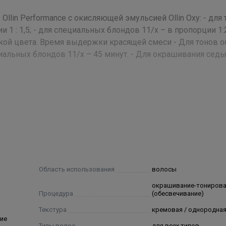
lin Performance с окисляющей эмульсией Ollin Oxy: - для 
и 1 : 1,5; - для специальных блондов 11/х – в пропорции 1:
кой цвета. Время выдержки красящей смеси - Для тонов 
ециальных блондов 11/х – 45 минут. - Для окрашивания сед
Stearate, Propylene Glycol, Ceteareth-30, Oleic Acid,
ernium 96, Hydrolyzed Protein Silk, Fragrance, D-Panthenol, 
cinalis Oil Extract, Chamomilla Recutita Oil Extract, Linden Flow
se Oil Extract, Rosa Oil Extract, Limonene, Benzyl Salicylate, Hexy
ne¬diamine, Toluene-2,5-Diamine Sulfate, P-Aminophenol, Resorc
-4-Nitrophenol, 2-Amino-4-Hydroxy¬ethyl¬aminoanisole Sulfate,
Область использования
волосы
oxyethyl-4,5-Diaminopyrazole Sulfate, 1-Naphthol, N-Phenyl-P-
окрашивание-тониров
ylenediamine Sulfate, Basic Orange 31, Basic Red 51, Disperse
Процедура
(обесвечивание)
Текстура
кремовая / однородна
ие
Типы волос
для всех типов