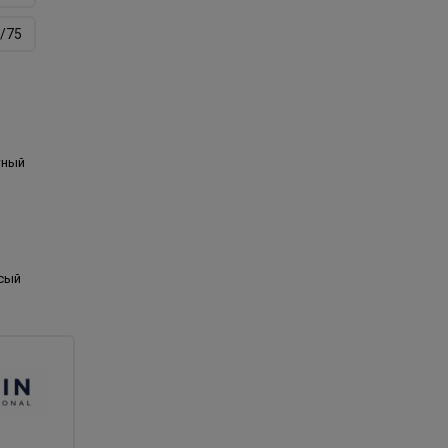
/75
тный
сый