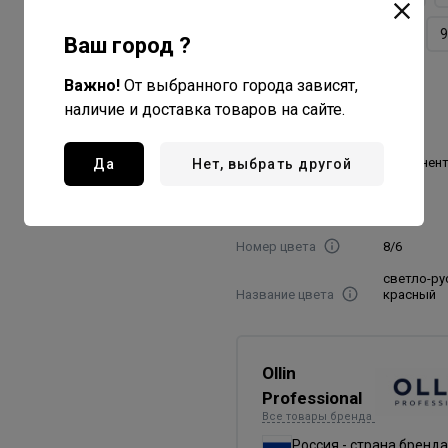
9/7
9/72
9/73
9
Ваш город ?
9/8
Важно!
От выбранного города зависят,
наличие и доставка товаров на сайте.
Объем товара, мл./гр
60
Вид красителя
перманен
Да
Нет, выбрать другой
Пропорция
смешивания
1:1,5
Номер цвета
8/6
светло-ру
Название цвета
красный
Ollin
Professional
Все товары бренда
Россия - страна бренда