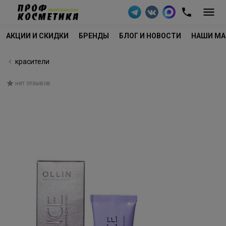
АКЦИИ И СКИДКИ
БРЕНДЫ
БЛОГ И НОВОСТИ
НАШИ МА
красители
нет отзывов