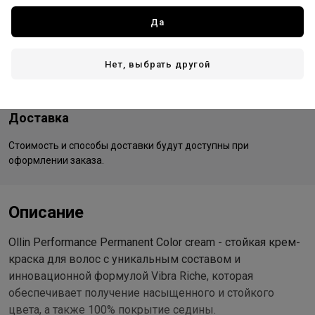
Все товары бренда
Да
Россия - страна бренда
Россия - страна производства
Нет, выбрать другой
Доставка
Стоимость и способы доставки будут доступны при
оформлении заказа.
Описание
Ollin Performance Permanent Color cream - стойкая крем-
краска для волос с уникальным составом и
инновационной формулой Vibra Riche, которая
обеспечивает получение насыщенного и стойкого
цвета, а также 100% покрытие седины.