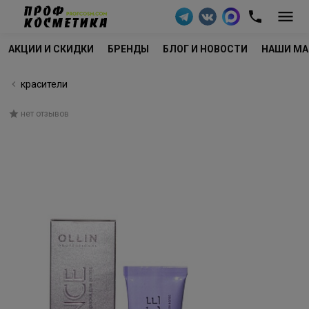
АКЦИИ И СКИДКИ
БРЕНДЫ
БЛОГ И НОВОСТИ
НАШИ МА
красители
нет отзывов