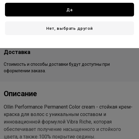
Все товары бренда
Да
Россия - страна бренда
Россия - страна производства
Нет, выбрать другой
Доставка
Стоимость и способы доставки будут доступны при
оформлении заказа.
Описание
Ollin Performance Permanent Color cream - стойкая крем-
краска для волос с уникальным составом и
инновационной формулой Vibra Riche, которая
обеспечивает получение насыщенного и стойкого
цвета, а также 100% покрытие седины.