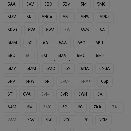
5AA
5AV
5BC
5BV
5M
5MG
5MV
5N
5NGA
5NJ
5NW
5RR+
5RV+
5VA
5VV
5W
5WN
5А
5ММ
5С
6A
6AA
6BC
6BR
6BС
6G
6M
6MA
6MG
6MR
6MV
6MМ
6MС
6N
6NA
6NGA
6NV
6NW
6P
6RC+
6RV+
6Sp
6T
6VA
6VM
6VR
6WN
6А
6АM
6М
6МG
6Р
6С
7AA
7AJ
7AM
7AV
7BC
7CС+
7G
7GM