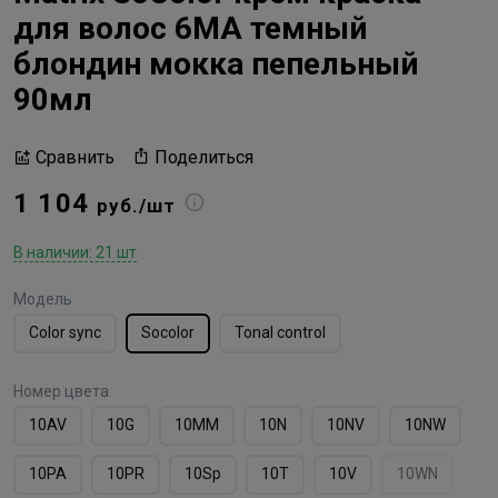
для волос 6MA темный
блондин мокка пепельный
90мл
Поделиться
Сравнить
1 104
руб./шт
В наличии: 21 шт
Модель
Color sync
Socolor
Tonal control
Номер цвета
10AV
10G
10MМ
10N
10NV
10NW
10PA
10PR
10Sp
10T
10V
10WN