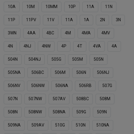
10А
10М
10ММ
10Р
11A
11N
11P
11PV
11V
11А
1А
2N
3N
3WN
4AA
4BC
4M
4MA
4MV
4N
4NJ
4NW
4P
4T
4VA
4А
504N
504NJ
505G
505M
505N
505NА
506BC
506M
506N
506NJ
506NV
506NW
506NА
506RB
507G
507N
507NW
507АV
508BC
508M
508N
508NW
508NА
509G
509N
509NA
509АV
510G
510N
510NA