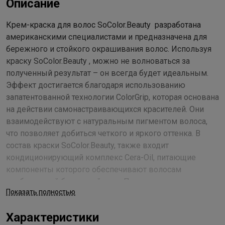
Описание
Крем-краска для волос SoColor.Beauty разработана
американскими специалистами и предназначена для
бережного и стойкого окрашивания волос. Используя
краску SoColor.Beauty , можно не волноваться за
полученный результат – он всегда будет идеальным.
Эффект достигается благодаря использованию
запатентованной технологии ColorGrip, которая основана
на действии самонастраивающихся красителей. Они
взаимодействуют с натуральным пигментом волоса,
что позволяет добиться четкого и яркого оттенка. В
состав краски SoColor.Beauty, также входит
кондиционирующий комплекс Cera-Oil, питающие
компоненты которого обеспечивают волосам
необходимый бережный уход. Полимеры, керамиды и
Показать полностью
натуральные масла укрепляют структуру, выравнивают
пористые участки, питают волосы. Краска легко
Характеристики
наносится и имеет приятный фруктовый аромат. С