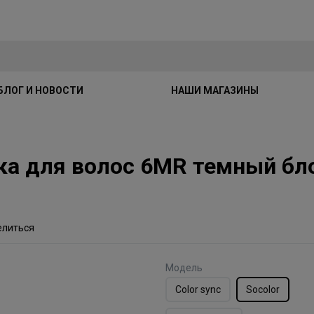
БЛОГ И НОВОСТИ
НАШИ МАГАЗИНЫ
аска для волос 6MR темный б
елиться
Модель
Color sync
Socolor