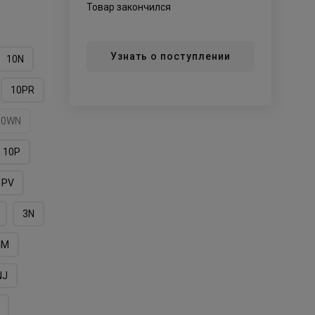
Товар закончился
Узнать о поступлении
10N
10PR
10WN
10Р
1PV
3N
4M
NJ