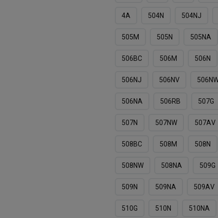
4А
504N
504NJ
505M
505N
505NА
506BC
506M
506N
506NJ
506NV
506N
506NА
506RB
507G
507N
507NW
507АV
508BC
508M
508N
508NW
508NА
509G
509N
509NA
509АV
510G
510N
510NA