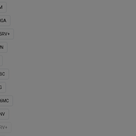
M
NGA
5RV+
WN
BС
G
6MС
NV
RV+