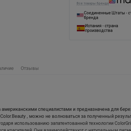
Все товары бренда
Соединенные Штаты - с
бренда
Испания - страна
производства
аличие
Отзывы
на американскими специалистами и предназначена для бер
olor.Beauty , можно не волноваться за полученный результ
одаря использованию запатентованной технологии ColorGri
хся красителей. Они взаимодействуют с натуральным пигм