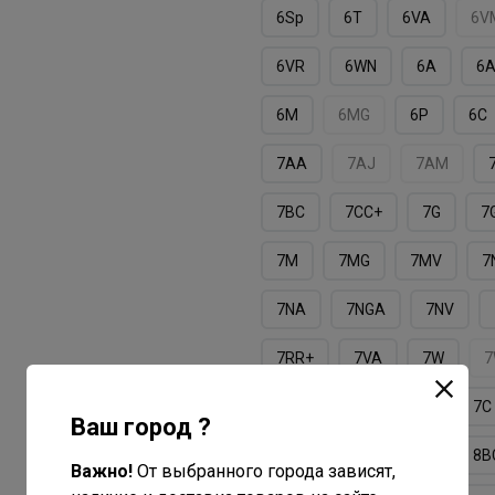
6Sp
6T
6VA
6V
6VR
6WN
6А
6
6М
6МG
6Р
6С
7AA
7AJ
7AM
7BC
7CС+
7G
7
7M
7MG
7MV
7
7NA
7NGA
7NV
7RR+
7VA
7W
7А
7М
7ММ
7С
Ваш город ?
7СG
8A
8AV
8B
Важно!
От выбранного города зависят,