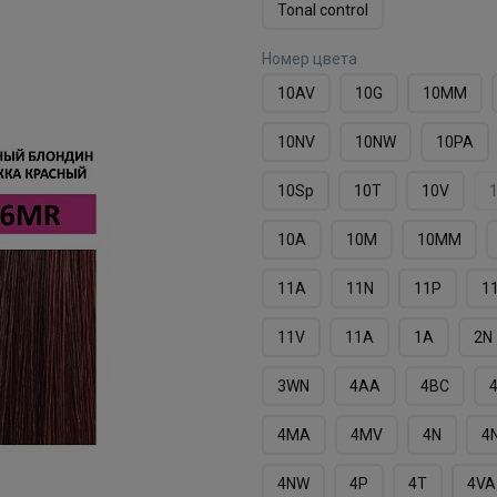
Tonal control
Номер цвета
10AV
10G
10MМ
10NV
10NW
10PA
10Sp
10T
10V
10А
10М
10ММ
11A
11N
11P
1
11V
11А
1А
2N
3WN
4AA
4BC
4MA
4MV
4N
4
4NW
4P
4T
4VA