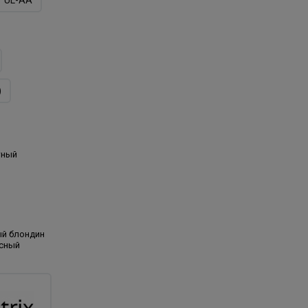
)
тный
ый блондин
асный