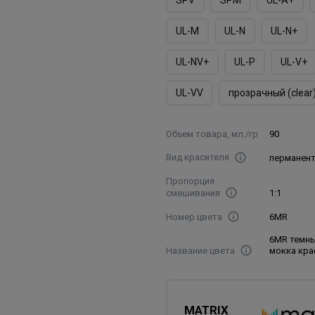
UL-M
UL-N
UL-N+
UL-NV+
UL-P
UL-V+
UL-VV
прозрачный (clear
Объем товара, мл./гр
90
Вид красителя
перманен
Пропорция
смешивания
1:1
Номер цвета
6MR
6MR темн
Название цвета
мокка кр
MATRIX