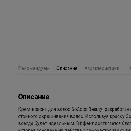
Рекомендуем
Описание
Характеристики
Н
Описание
Крем-краска для волос SoColor.Beauty разработа
стойкого окрашивания волос. Используя краску SoC
всегда будет идеальным. Эффект достигается благ
которая основана на действии самонастраивающи