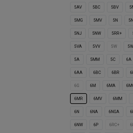
5AV
5BC
5BV
5
5MG
5MV
5N
5
5NJ
5NW
5RR+
5VA
5VV
5W
5
5А
5ММ
5С
6A
6AA
6BC
6BR
6
6G
6M
6MA
6M
6MR
6MV
6MМ
6N
6NA
6NGA
6
6NW
6P
6RC+
6