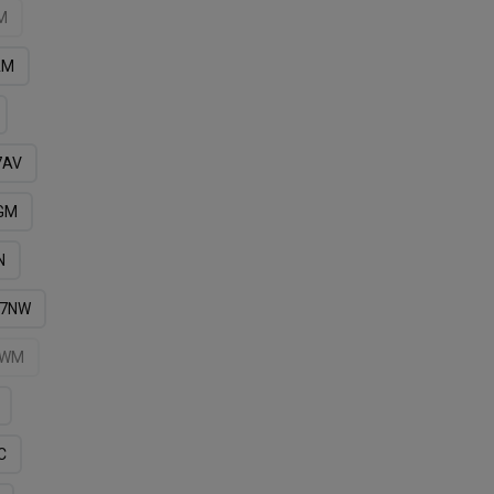
M
АM
7AV
GM
N
7NW
7WМ
С